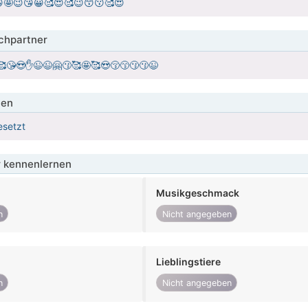
😃🤩😉😘😀🥰😍🥰😉😙😗🥰😍
hpartner
 🥰😘😍✋😉😉🤗😗🥰🤩🥰😍😚😙😗😗😉
ien
esetzt
 kennenlernen
Musikgeschmack
n
Nicht angegeben
Lieblingstiere
n
Nicht angegeben