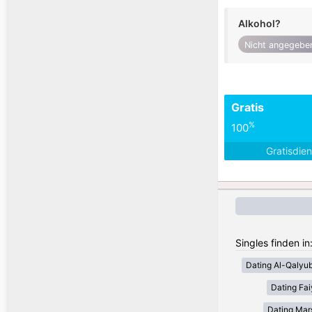
Alkohol?
Nicht angegebe
Gratis
%
100
Gratisdie
Singles finden i
Dating Al-Qalyub
Dating Fa
Dating Mar