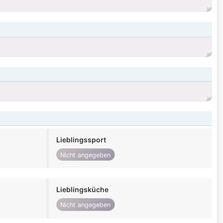
Lieblingssport
Nicht angegeben
Lieblingsküche
Nicht angegeben