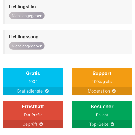
Lieblingsfilm
Nicht angegeben
Lieblingssong
Nicht angegeben
Gratis
Support
%
100
100% gratis
Gratisdienste
Moderation
Ernsthaft
Besucher
Top-Profile
Beliebt
Geprüft
Top-Seite