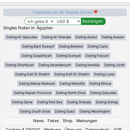
Unterstütze uns für besseren Service
Singles finden in: Ägypten
Dating Al-Qalyubia
Dating Al-Sharqia
Dating Assiut
Dating Aswan
Dating Bani Suwayf
Dating Beheira
Dating Cairo
Dating Daqahliyah
Dating Dumyat
Dating Faiyum
Dating Gharbiyah
Dating Iskandariyah
Dating Ismailia
Dating Jizah
Dating Kafr El Sheikh
Dating Kafr El-Sheikh
Dating Luxor
Dating Marsa Matrouh
Dating Menofia
Dating Minya
Dating Najran Province
Dating North Sinai
Dating Qalyubia
Dating Qena
Dating Red Sea
Dating Sharqia
Dating Sohag
Dating South Sinai
Dating Suez
Dating Washington
News
|
Fakes
|
Shop
|
Meinungen
Cookies & DSGVO
|
Werbung
|
Über uns
|
Datenschutz
|
AGB
|