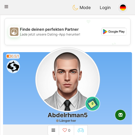
B
ahebik
Toggle
Mode
Login
navigation
💖
Finde deinen perfekten Partner
💖
Lade jetzt unsere Dating-App herunter!
💕
💕
0.5/1
0
Abdelrhman5
Länger her
0