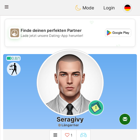
B
ahebik
Toggle
Mode
Login
navigation
💖
Finde deinen perfekten Partner
💖
Lade jetzt unsere Dating-App herunter!
💕
💕
0.8/1
1
Seragivy
Länger her
1