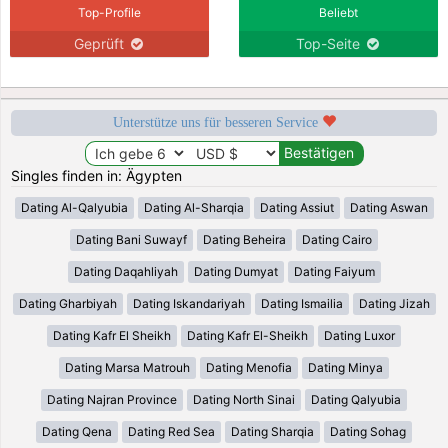
Top-Profile
Beliebt
Geprüft
Top-Seite
Unterstütze uns für besseren Service
Singles finden in: Ägypten
Dating Al-Qalyubia
Dating Al-Sharqia
Dating Assiut
Dating Aswan
Dating Bani Suwayf
Dating Beheira
Dating Cairo
Dating Daqahliyah
Dating Dumyat
Dating Faiyum
Dating Gharbiyah
Dating Iskandariyah
Dating Ismailia
Dating Jizah
Dating Kafr El Sheikh
Dating Kafr El-Sheikh
Dating Luxor
Dating Marsa Matrouh
Dating Menofia
Dating Minya
Dating Najran Province
Dating North Sinai
Dating Qalyubia
Dating Qena
Dating Red Sea
Dating Sharqia
Dating Sohag