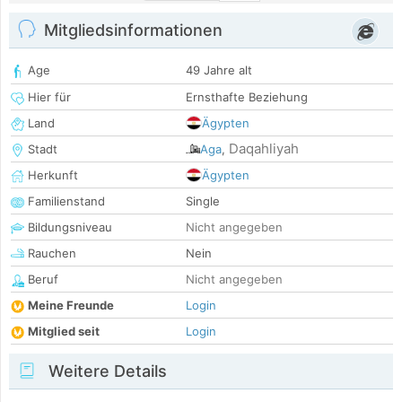
Mitgliedsinformationen
Age
49 Jahre alt
Hier für
Ernsthafte Beziehung
Land
Ägypten
Daqahliyah
Stadt
Aga
,
Herkunft
Ägypten
Familienstand
Single
Bildungsniveau
Nicht angegeben
Rauchen
Nein
Beruf
Nicht angegeben
Meine Freunde
Login
Mitglied seit
Login
Weitere Details