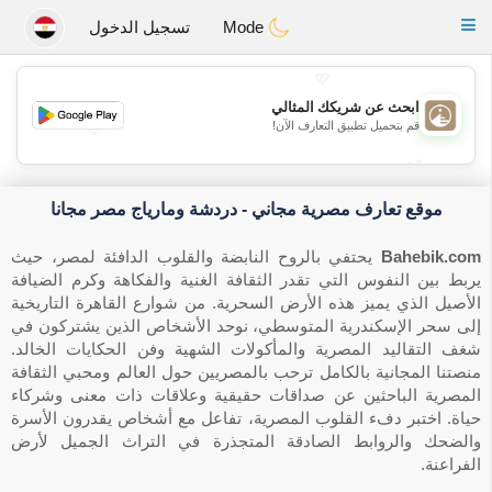
B
ahebik
Toggle
Mode
تسجيل الدخول
navigation
💖
ابحث عن شريكك المثالي
قم بتحميل تطبيق التعارف الآن!
💖
💕
💕
موقع تعارف مصرية مجاني - دردشة ومارياج مصر مجانا
Bahebik.com
يحتفي بالروح النابضة والقلوب الدافئة لمصر، حيث
يربط بين النفوس التي تقدر الثقافة الغنية والفكاهة وكرم الضيافة
الأصيل الذي يميز هذه الأرض السحرية. من شوارع القاهرة التاريخية
إلى سحر الإسكندرية المتوسطي، نوحد الأشخاص الذين يشتركون في
شغف التقاليد المصرية والمأكولات الشهية وفن الحكايات الخالد.
منصتنا المجانية بالكامل ترحب بالمصريين حول العالم ومحبي الثقافة
المصرية الباحثين عن صداقات حقيقية وعلاقات ذات معنى وشركاء
حياة. اختبر دفء القلوب المصرية، تفاعل مع أشخاص يقدرون الأسرة
والضحك والروابط الصادقة المتجذرة في التراث الجميل لأرض
الفراعنة.