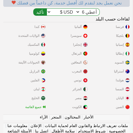
نحن نعمل بجد لنقدم لك أفضل خدمة، كن داعماً من فضلك
لقاءات حسب البلد
فرنسا
ألمانيا
كندا
بلجيكا
سويسرا
الولايات المتحدة
إسبانيا
إنجلترا
المكسيك
إيطاليا
البرتغال
كولومبيا
السويد
المعاقين
الحيوانات الأليفة
أستراليا
المغرب
البرازيل
هولندا
تونس
الفلبين
النمسا
الجزائر
لبنان
اليابان
مصر
الخليج
الصين
الكويت
جميع القائمة
الأخبار
|
المحتالون
|
المتجر
|
الآراء
ملفات تعريف الارتباط والقانون العام لحماية البيانات
|
الإعلان
|
معلومات عنا
|
الخصوصية
|
شروط الاستخدام
|
سلامة الأطفال
|
اتصل بنا
|
الأسئلة الشائعة