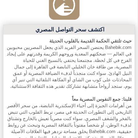
اكتشف سحر التواصل المصري
حيث تلتقي الحكمة القديمة بالقلوب الحديثة
Bahebik.com يحتضن السحر الفريد الذي يجعل المصريين محبوبين
في العالم — ضحكتهم المعدية وروحهم الكريمة وقدرتهم على إيجاد
الفرح في كل لحظة. مجتمعنا يحتفي بالنسيج الغني للحياة
المصرية، من طاقة خان الخليلي النابضة في القاهرة إلى جمال
النيل الهادئ. سواء كنت منجذباً لدفء الضيافة المصرية أو عمق
المحادثات على كوب من الشاي أو الفكاهة التلقائية التي تنير أي
يوم، ستجد أرواحاً متشابهة تشاركك تقدير هذه الثقافة الاستثنائية.
قلبنا: جمع النفوس المصرية معاً
من أهرامات الجيزة إلى أحياء الإسكندرية النابضة، من سحر الأقصر
التاريخي إلى التطورات الحديثة في مصر، نربط القلوب التي تنبض
بالفخر والشغف المصري. سواء كنت مصرياً تعيش بالخارج وتشتاق
لدفء الوطن، أو شخصاً مفتوناً بالثقافة المصرية وتبحث عن روابط
حقيقية، Bahebik.com يخلق مساحة تزدهر فيها العلاقات الأصيلة
من خلال القيم المشتركة والاحترام المتبادل والتقليد المصري