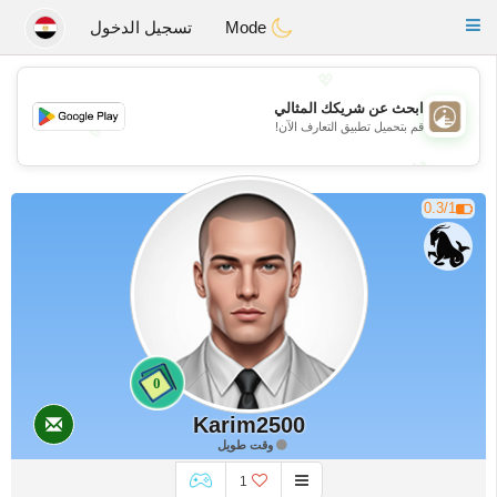
B
ahebik
Toggle
Mode
تسجيل الدخول
navigation
💖
ابحث عن شريكك المثالي
قم بتحميل تطبيق التعارف الآن!
💖
💕
💕
0.3/1
0
Karim2500
وقت طويل
1