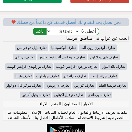
نحن نعمل بجد لنقدم لك أفضل خدمة، كن داعماً من فضلك
ابحث عن عزاب في مناطق: فرنسا
تعارف أوفيرن-رون-ألب
تعارف أوكسيتانيا
تعارف إيل دو فرانس
تعارف باي دو لا لوار
تعارف بروفانس ألب كوت دازور
تعارف بريتاني
تعارف بلاد اللوار
تعارف بورغون-فرانش-كونتيه
تعارف بورغوندي-فرانش كونتيه
تعارف جراند إست
تعارف جراند تير
تعارف جوادلوب
تعارف غيانا
تعارف فرنسا العليا
تعارف كورس
تعارف لا ريونيون
تعارف مركز فال دو لوار
تعارف نورماندي
تعارف نوفيل آكيتاين
تعارف نوفيل آكيتين
الأخبار
|
المحتالون
|
المتجر
|
الآراء
ملفات تعريف الارتباط والقانون العام لحماية البيانات
|
الإعلان
|
معلومات عنا
|
الخصوصية
|
شروط الاستخدام
|
سلامة الأطفال
|
اتصل بنا
|
الأسئلة الشائعة