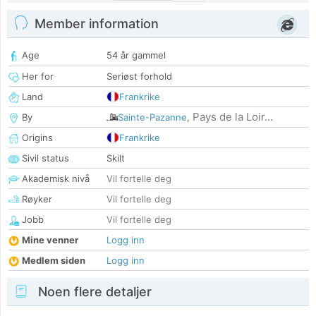
Member information
Age
54 år gammel
Her for
Seriøst forhold
Land
Frankrike
Pays de la Loir...
By
Sainte-Pazanne
,
Origins
Frankrike
Sivil status
Skilt
Akademisk nivå
Vil fortelle deg
Røyker
Vil fortelle deg
Jobb
Vil fortelle deg
Mine venner
Logg inn
Medlem siden
Logg inn
Noen flere detaljer