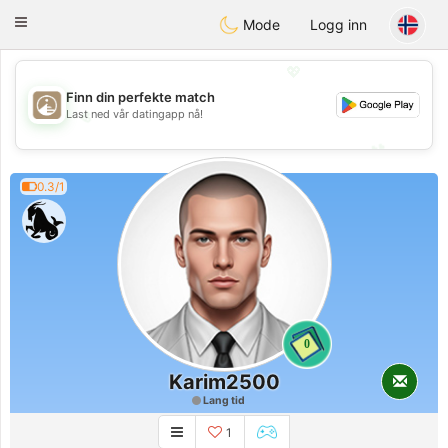
B
ahebik
Toggle
Mode
Logg inn
navigation
💖
Finn din perfekte match
💖
Last ned vår datingapp nå!
💕
💕
0.3/1
0
Karim2500
Lang tid
1