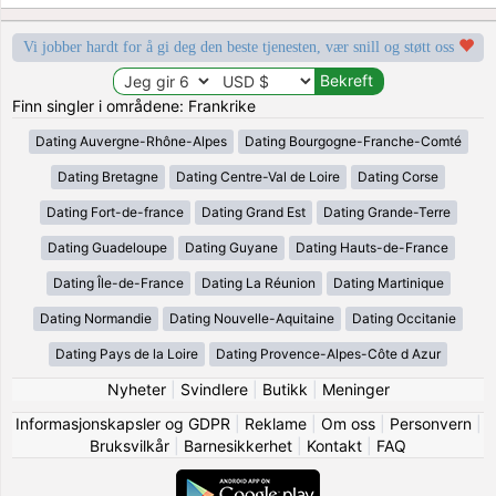
Vi jobber hardt for å gi deg den beste tjenesten, vær snill og støtt oss
Finn singler i områdene: Frankrike
Dating Auvergne-Rhône-Alpes
Dating Bourgogne-Franche-Comté
Dating Bretagne
Dating Centre-Val de Loire
Dating Corse
Dating Fort-de-france
Dating Grand Est
Dating Grande-Terre
Dating Guadeloupe
Dating Guyane
Dating Hauts-de-France
Dating Île-de-France
Dating La Réunion
Dating Martinique
Dating Normandie
Dating Nouvelle-Aquitaine
Dating Occitanie
Dating Pays de la Loire
Dating Provence-Alpes-Côte d Azur
Nyheter
|
Svindlere
|
Butikk
|
Meninger
Informasjonskapsler og GDPR
|
Reklame
|
Om oss
|
Personvern
|
Bruksvilkår
|
Barnesikkerhet
|
Kontakt
|
FAQ