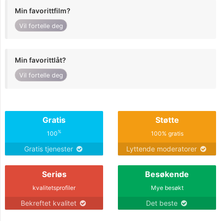
Min favorittfilm?
Vil fortelle deg
Min favorittlåt?
Vil fortelle deg
Gratis
Støtte
%
100
100% gratis
Gratis tjenester
Lyttende moderatorer
Seriøs
Besøkende
kvalitetsprofiler
Mye besøkt
Bekreftet kvalitet
Det beste