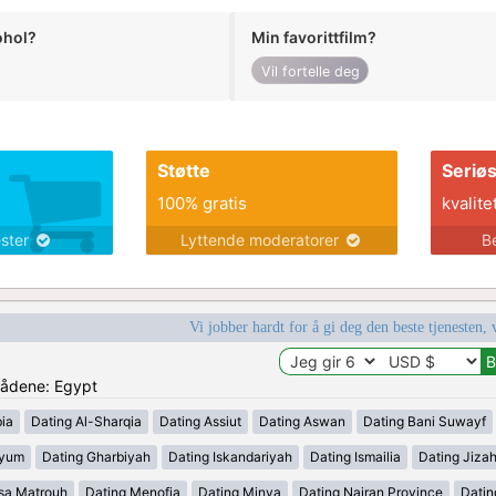
ohol?
Min favorittfilm?
Vil fortelle deg
Støtte
Seriø
100% gratis
kvalite
ester
Lyttende moderatorer
B
Vi jobber hardt for å gi deg den beste tjenesten, 
mrådene: Egypt
ia
Dating Al-Sharqia
Dating Assiut
Dating Aswan
Dating Bani Suwayf
iyum
Dating Gharbiyah
Dating Iskandariyah
Dating Ismailia
Dating Jiza
sa Matrouh
Dating Menofia
Dating Minya
Dating Najran Province
Datin