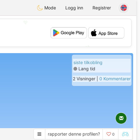
Mode
Logg inn
Registrer
💖
💕
siste tilkobling
Lang tid
2 Visninger |
0 Kommentarer
rapporter denne profilen?
0