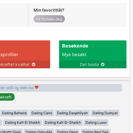
Min favorittlåt?
Vil fortelle deg
s
Besøkende
tsprofiler
Mye besøkt
ekreftet kvalitet
Det beste
vær snill og støtt oss
Dating Beheira
Dating Cairo
Dating Daqahliyah
Dating Dumyat
h
Dating Kafr El Sheikh
Dating Kafr El-Sheikh
Dating Luxor
g North Sinai
Dating Qalyubia
Dating Qena
Dating Red Sea