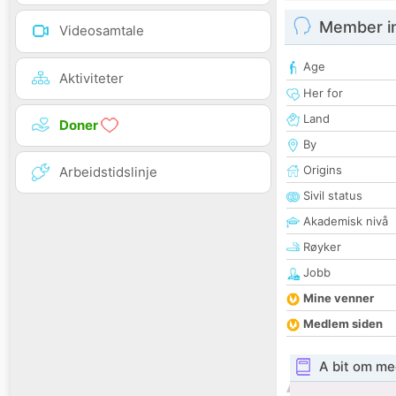
Member i
Videosamtale
Age
Aktiviteter
Her for
Land
Doner
By
Origins
Arbeidstidslinje
Sivil status
Akademisk nivå
Røyker
Jobb
Mine venner
Medlem siden
A bit om me