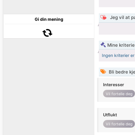
Jeg vil at 
Gi din mening
Mine kriteri
Ingen kriterier er
Bli bedre k
Interesser
Vil fortelle deg
Utflukt
Vil fortelle deg