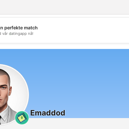
in perfekte match
💖
d vår datingapp nå!
💕
Emaddod
0