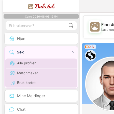
B
ahebik
Cairo 2026-08-06 19:54
Finn d
Last ne
Hjem
0.2/1
Søk
Alle profiler
Matchmaker
Bruk kartet
Mine Meldinger
Chat