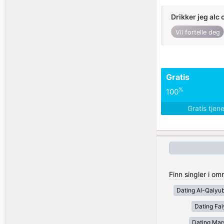
Drikker jeg alc 
Vil fortelle deg
Gratis
%
100
Gratis tjen
Finn singler i o
Dating Al-Qalyub
Dating Fa
Dating Mar