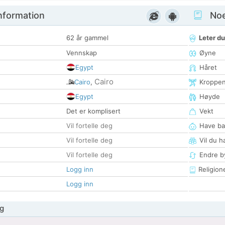
nformation
Noen
62 år gammel
Leter du
Vennskap
Øyne
Egypt
Håret
Cairo
Cairo
,
Kroppe
Egypt
Høyde
Det er komplisert
Vekt
Vil fortelle deg
Have ba
Vil fortelle deg
Vil du h
Vil fortelle deg
Endre by
Logg inn
Religion
Logg inn
g