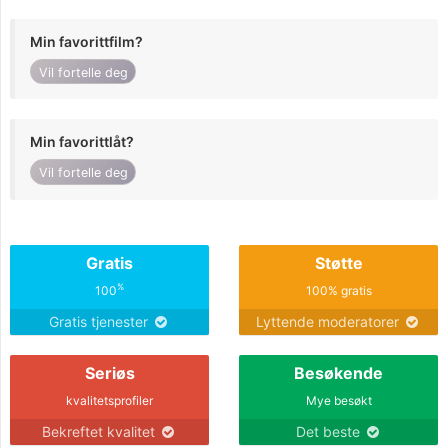
Min favorittfilm?
Vil fortelle deg
Min favorittlåt?
Vil fortelle deg
Gratis
Støtte
%
100
100% gratis
Gratis tjenester
Lyttende moderatorer
Seriøs
Besøkende
kvalitetsprofiler
Mye besøkt
Bekreftet kvalitet
Det beste