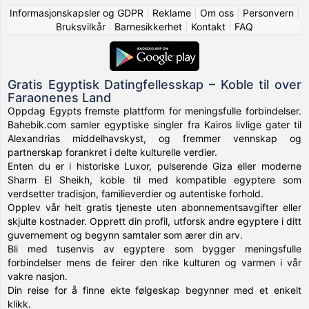
Informasjonskapsler og GDPR
|
Reklame
|
Om oss
|
Personvern
|
Bruksvilkår
|
Barnesikkerhet
|
Kontakt
|
FAQ
Gratis Egyptisk Datingfellesskap – Koble til over
Faraonenes Land
Oppdag Egypts fremste plattform for meningsfulle forbindelser.
Bahebik.com samler egyptiske singler fra Kairos livlige gater til
Alexandrias middelhavskyst, og fremmer vennskap og
partnerskap forankret i delte kulturelle verdier.
Enten du er i historiske Luxor, pulserende Giza eller moderne
Sharm El Sheikh, koble til med kompatible egyptere som
verdsetter tradisjon, familieverdier og autentiske forhold.
Opplev vår helt gratis tjeneste uten abonnementsavgifter eller
skjulte kostnader. Opprett din profil, utforsk andre egyptere i ditt
guvernement og begynn samtaler som ærer din arv.
Bli med tusenvis av egyptere som bygger meningsfulle
forbindelser mens de feirer den rike kulturen og varmen i vår
vakre nasjon.
Din reise for å finne ekte følgeskap begynner med et enkelt
klikk.