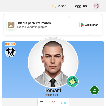
B
ahebik
Toggle
Mode
Logg inn
navigation
💖
Finn din perfekte match
💖
Last ned vår datingapp nå!
💕
💕
0.5/1
0
1omar1
Lang tid
0