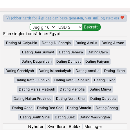
Vi jobber hardt for å gi deg den beste tjenesten, vær snill og støtt oss
Finn singler i områdene: Egypt
Dating Al-Qalyubia
Dating Al-Sharqia
Dating Assiut
Dating Aswan
Dating Bani Suwayf
Dating Beheira
Dating Cairo
Dating Daqahliyah
Dating Dumyat
Dating Faiyum
Dating Gharbiyah
Dating Iskandariyah
Dating Ismailia
Dating Jizah
Dating Kafr El Sheikh
Dating Kafr El-Sheikh
Dating Luxor
Dating Marsa Matrouh
Dating Menofia
Dating Minya
Dating Najran Province
Dating North Sinai
Dating Qalyubia
Dating Qena
Dating Red Sea
Dating Sharqia
Dating Sohag
Dating South Sinai
Dating Suez
Dating Washington
Nyheter
|
Svindlere
|
Butikk
|
Meninger