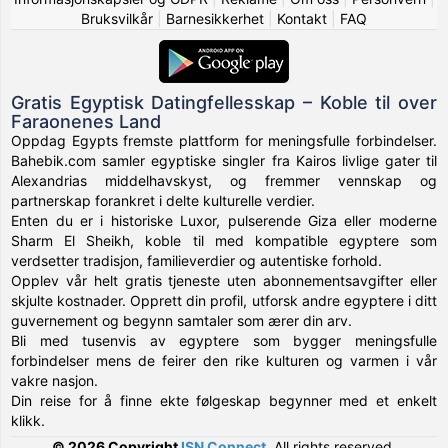
Bruksvilkår
|
Barnesikkerhet
|
Kontakt
|
FAQ
Gratis Egyptisk Datingfellesskap – Koble til over
Faraonenes Land
Oppdag Egypts fremste plattform for meningsfulle forbindelser.
Bahebik.com samler egyptiske singler fra Kairos livlige gater til
Alexandrias middelhavskyst, og fremmer vennskap og
partnerskap forankret i delte kulturelle verdier.
Enten du er i historiske Luxor, pulserende Giza eller moderne
Sharm El Sheikh, koble til med kompatible egyptere som
verdsetter tradisjon, familieverdier og autentiske forhold.
Opplev vår helt gratis tjeneste uten abonnementsavgifter eller
skjulte kostnader. Opprett din profil, utforsk andre egyptere i ditt
guvernement og begynn samtaler som ærer din arv.
Bli med tusenvis av egyptere som bygger meningsfulle
forbindelser mens de feirer den rike kulturen og varmen i vår
vakre nasjon.
Din reise for å finne ekte følgeskap begynner med et enkelt
klikk.
© 2026 Copyright
ISN Connect
.
All rights reserved.