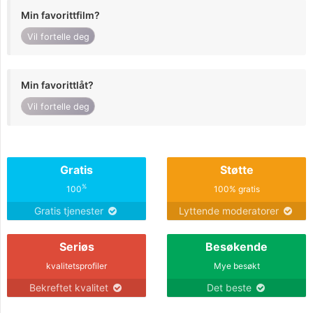
Min favorittfilm?
Vil fortelle deg
Min favorittlåt?
Vil fortelle deg
Gratis
Støtte
%
100
100% gratis
Gratis tjenester
Lyttende moderatorer
Seriøs
Besøkende
kvalitetsprofiler
Mye besøkt
Bekreftet kvalitet
Det beste