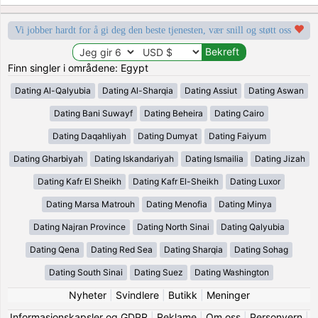
Vi jobber hardt for å gi deg den beste tjenesten, vær snill og støtt oss
Finn singler i områdene: Egypt
Dating Al-Qalyubia
Dating Al-Sharqia
Dating Assiut
Dating Aswan
Dating Bani Suwayf
Dating Beheira
Dating Cairo
Dating Daqahliyah
Dating Dumyat
Dating Faiyum
Dating Gharbiyah
Dating Iskandariyah
Dating Ismailia
Dating Jizah
Dating Kafr El Sheikh
Dating Kafr El-Sheikh
Dating Luxor
Dating Marsa Matrouh
Dating Menofia
Dating Minya
Dating Najran Province
Dating North Sinai
Dating Qalyubia
Dating Qena
Dating Red Sea
Dating Sharqia
Dating Sohag
Dating South Sinai
Dating Suez
Dating Washington
Nyheter
|
Svindlere
|
Butikk
|
Meninger
Informasjonskapsler og GDPR
|
Reklame
|
Om oss
|
Personvern
|