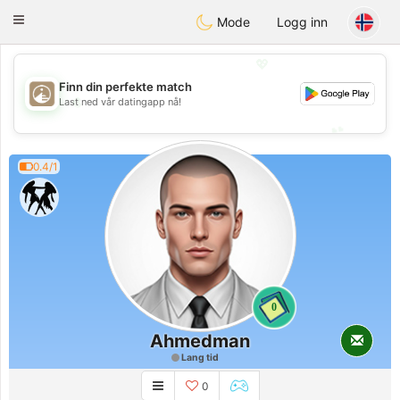
B
ahebik
Toggle
Mode
Logg inn
navigation
💖
Finn din perfekte match
💖
Last ned vår datingapp nå!
💕
💕
0.4/1
0
Ahmedman
Lang tid
0