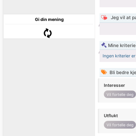
Jeg vil at 
Gi din mening
Mine kriteri
Ingen kriterier er
Bli bedre k
Interesser
Vil fortelle deg
Utflukt
Vil fortelle deg