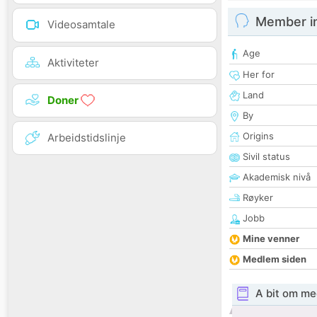
Member i
Videosamtale
Age
Aktiviteter
Her for
Land
Doner
By
Origins
Arbeidstidslinje
Sivil status
Akademisk nivå
Røyker
Jobb
Mine venner
Medlem siden
A bit om me