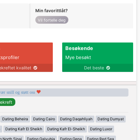
Min favorittlåt?
Vil fortelle deg
s
Besøkende
tsprofiler
Mye besøkt
ekreftet kvalitet
Det beste
vær snill og støtt oss
Dating Beheira
Dating Cairo
Dating Daqahliyah
Dating Dumyat
h
Dating Kafr El Sheikh
Dating Kafr El-Sheikh
Dating Luxor
g North Sinai
Dating Qalyubia
Dating Qena
Dating Red Sea