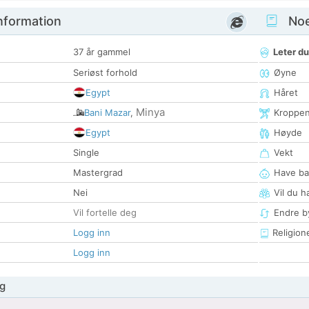
nformation
Noen
37 år gammel
Leter du
Seriøst forhold
Øyne
Egypt
Håret
Minya
Bani Mazar
,
Kroppe
Egypt
Høyde
Single
Vekt
Mastergrad
Have ba
Nei
Vil du h
Vil fortelle deg
Endre by
Logg inn
Religion
Logg inn
g