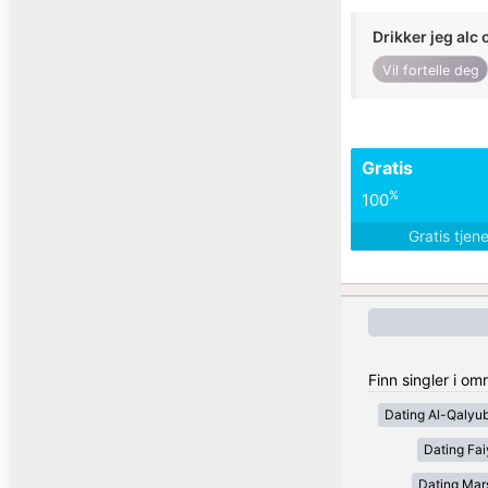
Drikker jeg alc 
Vil fortelle deg
Gratis
%
100
Gratis tjen
Finn singler i o
Dating Al-Qalyub
Dating Fa
Dating Mar