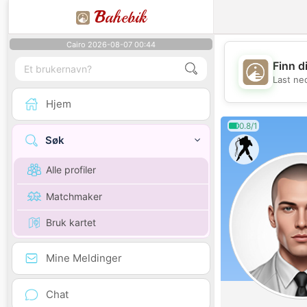
B
ahebik
Cairo 2026-08-07 00:44
Finn d
Last ne
Hjem
0.8/1
Søk
Alle profiler
Matchmaker
Bruk kartet
Mine Meldinger
Chat