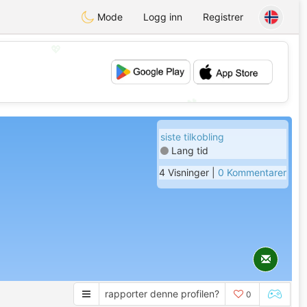
Mode
Logg inn
Registrer
💖
💕
siste tilkobling
Lang tid
4 Visninger |
0 Kommentarer
rapporter denne profilen?
0