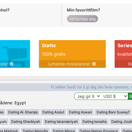
ohol?
Min favorittfilm?
Vil fortelle deg
Støtte
Seriø
100% gratis
kvalite
ester
Lyttende moderatorer
B
Vi jobber hardt for å gi deg den beste tjenesten, 
mrådene: Egypt
ia
Dating Al-Sharqia
Dating Assiut
Dating Aswan
Dating Bani Suwayf
iyum
Dating Gharbiyah
Dating Iskandariyah
Dating Ismailia
Dating Jiza
sa Matrouh
Dating Menofia
Dating Minya
Dating Najran Province
Datin