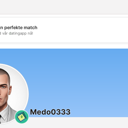
in perfekte match
💖
d vår datingapp nå!
💕
Medo0333
0