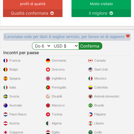
profili di qualità
Molto visitato
Qualità confermata
Il migliore
Lavoriamo sodo per darti il miglior servizio, per favore sii di supporto
Incontri per paese
Francia
Germania
Canada
Belgio
Svizzera
Stati Uniti
Spagna
Inghilterra
Messico
Italia
Portogallo
Colombia
Svezia
Disabili
Animali domestici
Australia
Marocco
Brasile
Paesi Bassi
Tunisia
Filippine
Austria
Algeria
Libano
Giappone
Egitto
Golfo