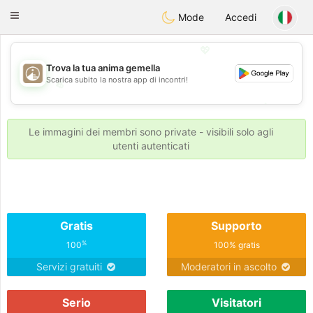
B
ahebik
Toggle
Mode
Accedi
navigation
💖
Trova la tua anima gemella
Scarica subito la nostra app di incontri!
💖
💕
💕
Le immagini dei membri sono private - visibili solo agli
utenti autenticati
Gratis
Supporto
%
100
100% gratis
Servizi gratuiti
Moderatori in ascolto
Serio
Visitatori