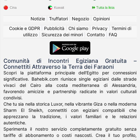
Cina
Kuwait
Tutta la lista
Notizie
|
Truffatori
|
Negozio
|
Opinioni
Cookie e GDPR
|
Pubblicità
|
Chi siamo
|
Privacy
|
Termini di
utilizzo
|
Sicurezza dei minori
|
Contatto
|
FAQ
Comunità di Incontri Egiziana Gratuita –
Connettiti Attraverso la Terra dei Faraoni
Scopri la piattaforma principale dell'Egitto per connessioni
significative. Bahebik.com riunisce single egiziani dalle strade
vivaci del Cairo alla costa mediterranea di Alessandria,
favorendo amicizie e partnership radicate in valori culturali
condivisi.
Che tu sia nella storica Luxor, nella vibrante Giza o nella moderna
Sharm El Sheikh, connettiti con egiziani compatibili che
apprezzano la tradizione, i valori familiari e le relazioni
autentiche.
Sperimenta il nostro servizio completamente gratuito senza
tariffe di abbonamento o costi nascosti. Crea il tuo profilo,