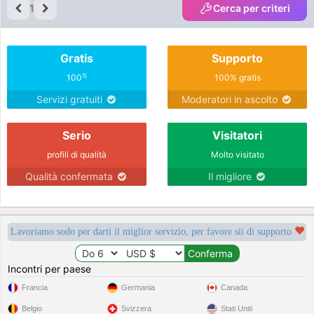
1
Cerca per criteri
Gratis
Supporto
%
100
100% gratis
Servizi gratuiti
Moderatori in ascolto
Serio
Visitatori
profili di qualità
Molto visitato
Qualità confermata
Il migliore
Lavoriamo sodo per darti il miglior servizio, per favore sii di supporto
Incontri per paese
Francia
Germania
Canada
Belgio
Svizzera
Stati Uniti