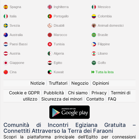
Spagna
Inghilterra
Messico
Italia
Portogallo
Colombia
Svezia
Disabili
Animali domestici
Australia
Marocco
Brasile
Paesi Bassi
Tunisia
Filippine
Austria
Algeria
Libano
Giappone
Egitto
Golfo
Cina
Kuwait
Tutta la lista
Notizie
|
Truffatori
|
Negozio
|
Opinioni
Cookie e GDPR
|
Pubblicità
|
Chi siamo
|
Privacy
|
Termini di
utilizzo
|
Sicurezza dei minori
|
Contatto
|
FAQ
Comunità di Incontri Egiziana Gratuita –
Connettiti Attraverso la Terra dei Faraoni
Scopri la piattaforma principale dell'Egitto per connessioni