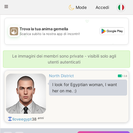
B
ahebik
Toggle
Mode
Accedi
navigation
💖
Trova la tua anima gemella
Scarica subito la nostra app di incontri!
💖
💕
💕
Le immagini dei membri sono private - visibili solo agli
utenti autenticati
North District
0.8
I look for Egyptian woman, I want
her on me. :)
anni
Iloveegypt
38