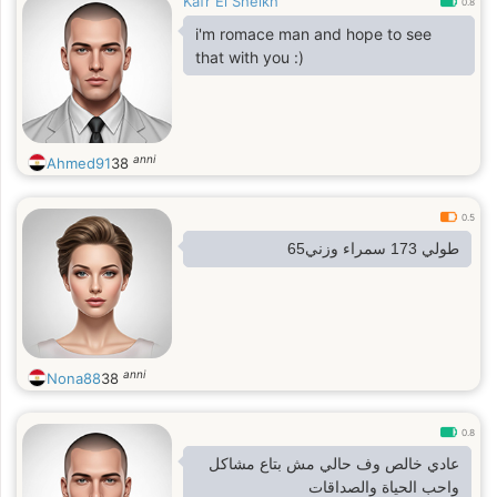
Kafr El Sheikh
0.8
i'm romace man and hope to see
that with you :)
anni
Ahmed91
38
0.5
طولي 173 سمراء وزني65
anni
Nona88
38
0.8
عادي خالص وف حالي مش بتاع مشاكل
واحب الحياة والصداقات