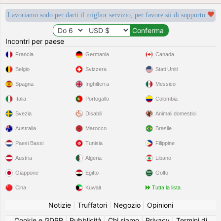
Lavoriamo sodo per darti il miglior servizio, per favore sii di supporto
Incontri per paese
Francia
Germania
Canada
Belgio
Svizzera
Stati Uniti
Spagna
Inghilterra
Messico
Italia
Portogallo
Colombia
Svezia
Disabili
Animali domestici
Australia
Marocco
Brasile
Paesi Bassi
Tunisia
Filippine
Austria
Algeria
Libano
Giappone
Egitto
Golfo
Cina
Kuwait
Tutta la lista
Notizie
|
Truffatori
|
Negozio
|
Opinioni
Cookie e GDPR
|
Pubblicità
|
Chi siamo
|
Privacy
|
Termini di