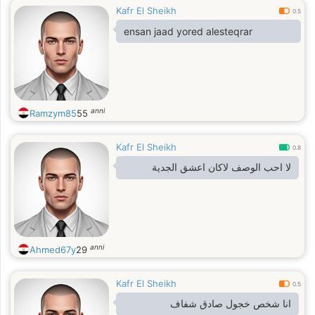
Kafr El Sheikh
0.5
ensan jaad yored alesteqrar
anni
Ramzym85
55
Kafr El Sheikh
0.8
لا احب الوصف لاكان اعشق الجدية
anni
Ahmed67y
29
Kafr El Sheikh
0.5
انا شخص خجول صادق شفاف