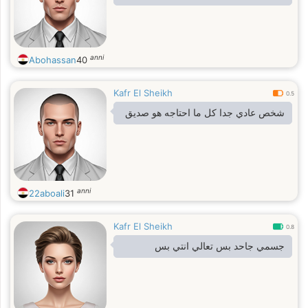
anni
Abohassan
40
Kafr El Sheikh
0.5
شخص عادي جدا كل ما احتاجه هو صديق
anni
22aboali
31
Kafr El Sheikh
0.8
جسمي جاحد بس تعالي انتي بس