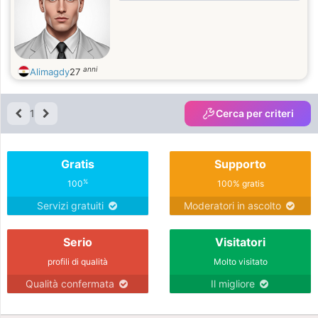
anni
Alimagdy
27
1
Cerca per criteri
Gratis
Supporto
%
100
100% gratis
Servizi gratuiti
Moderatori in ascolto
Serio
Visitatori
profili di qualità
Molto visitato
Qualità confermata
Il migliore