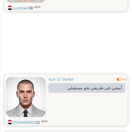
anni
Lordman
38
Kafr El Sheikh
0.5
أمشي فى طريقي نحو مستقبلي
anni
0100405060
32