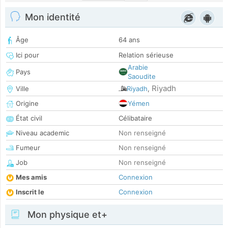
Mon identité
Âge
64 ans
Ici pour
Relation sérieuse
Arabie
Pays
Saoudite
Riyadh
Ville
Riyadh
,
Origine
Yémen
État civil
Célibataire
Niveau academic
Non renseigné
Fumeur
Non renseigné
Job
Non renseigné
Mes amis
Connexion
Inscrit le
Connexion
Mon physique et+