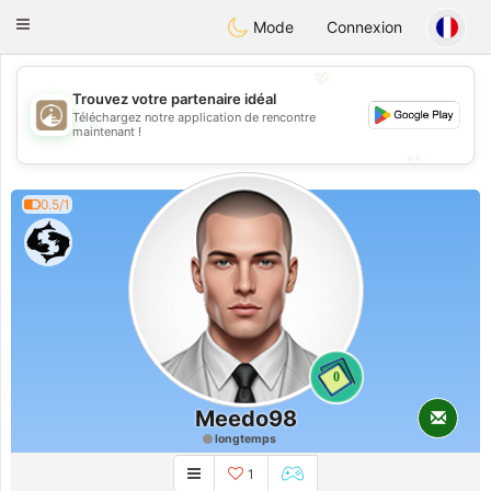
B
ahebik
Toggle
Mode
Connexion
navigation
💖
Trouvez votre partenaire idéal
Téléchargez notre application de rencontre
💖
maintenant !
💕
💕
0.5/1
0
Meedo98
longtemps
1