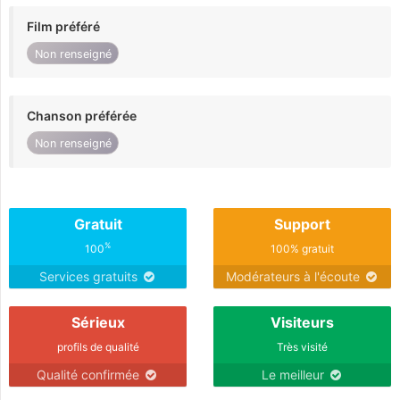
Film préféré
Non renseigné
Chanson préférée
Non renseigné
Gratuit
Support
%
100
100% gratuit
Services gratuits
Modérateurs à l'écoute
Sérieux
Visiteurs
profils de qualité
Très visité
Qualité confirmée
Le meilleur