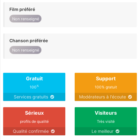
Film préféré
Non renseigné
Chanson préférée
Non renseigné
Gratuit
Support
%
100
100% gratuit
Services gratuits
Modérateurs à l'écoute
Sérieux
Visiteurs
profils de qualité
Très visité
Qualité confirmée
Le meilleur