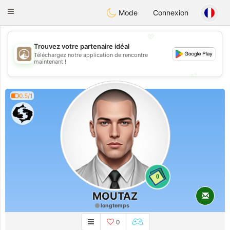
B
ahebik
Toggle
Mode
Connexion
navigation
💖
Trouvez votre partenaire idéal
Téléchargez notre application de rencontre
💖
maintenant !
💕
💕
0.5/1
0
MOUTAZ
longtemps
0