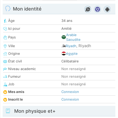
Mon identité
Âge
34 ans
Ici pour
Amitié
Arabie
Pays
Saoudite
Riyadh
Ville
Riyadh
,
Origine
égypte
État civil
Célibataire
Niveau academic
Non renseigné
Fumeur
Non renseigné
Job
Non renseigné
Mes amis
Connexion
Inscrit le
Connexion
Mon physique et+