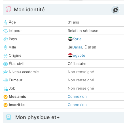
Mon identité
Âge
31 ans
Ici pour
Relation sérieuse
Pays
Syrie
Daraa
Ville
Daraa
,
Origine
égypte
État civil
Célibataire
Niveau academic
Non renseigné
Fumeur
Non renseigné
Job
Non renseigné
Mes amis
Connexion
Inscrit le
Connexion
Mon physique et+