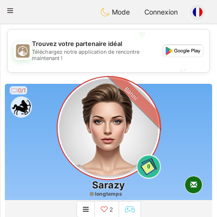
B
ahebik
Toggle
Mode
Connexion
navigation
💖
Trouvez votre partenaire idéal
Téléchargez notre application de rencontre
💖
maintenant !
💕
💕
Banni
0/1
0
Sarazy
longtemps
2