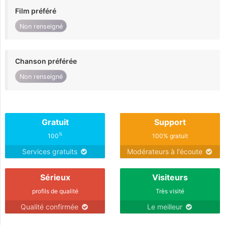
Film préféré
Non renseigné
Chanson préférée
Non renseigné
Gratuit
Support
%
100
100% gratuit
Services gratuits
Modérateurs à l'écoute
Sérieux
Visiteurs
profils de qualité
Très visité
Qualité confirmée
Le meilleur