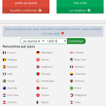
profils de qualité
Très visité
Qualité confirmée
Le meilleur
Nous travaillons dur pour vous offrir le meilleur service, soyez solidaire
s'il vous plaît
Rencontres par pays
France
Allemagne
Canada
Belgique
Suisse
États-Unis
Espagne
Angleterre
Mexique
Italie
Portugal
Colombie
Suède
Handicapés
Animaux
Australie
Maroc
Brésil
Pays-Bas
Tunisie
Philippines
Autriche
Algérie
Liban