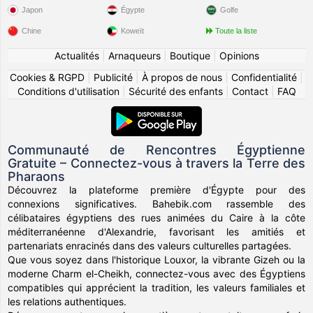
Japon
Égypte
Golfe
Chine
Koweït
Toute la liste
Actualités
|
Arnaqueurs
|
Boutique
|
Opinions
Cookies & RGPD
|
Publicité
|
À propos de nous
|
Confidentialité
|
Conditions d'utilisation
|
Sécurité des enfants
|
Contact
|
FAQ
Communauté de Rencontres Égyptienne
Gratuite – Connectez-vous à travers la Terre des
Pharaons
Découvrez la plateforme première d'Égypte pour des
connexions significatives. Bahebik.com rassemble des
célibataires égyptiens des rues animées du Caire à la côte
méditerranéenne d'Alexandrie, favorisant les amitiés et
partenariats enracinés dans des valeurs culturelles partagées.
Que vous soyez dans l'historique Louxor, la vibrante Gizeh ou la
moderne Charm el-Cheikh, connectez-vous avec des Égyptiens
compatibles qui apprécient la tradition, les valeurs familiales et
les relations authentiques.