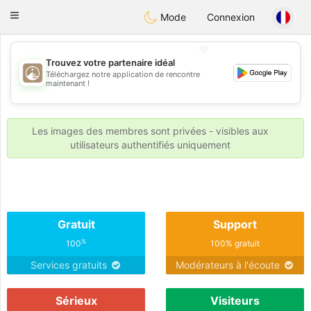
B
ahebik
Toggle
Mode
Connexion
navigation
💖
Trouvez votre partenaire idéal
Téléchargez notre application de rencontre
💖
maintenant !
💕
💕
Les images des membres sont privées - visibles aux
utilisateurs authentifiés uniquement
Gratuit
Support
%
100
100% gratuit
Services gratuits
Modérateurs à l'écoute
Sérieux
Visiteurs