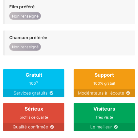
Film préféré
Non renseigné
Chanson préférée
Non renseigné
Gratuit
Support
%
100
100% gratuit
Services gratuits
Modérateurs à l'écoute
Sérieux
Visiteurs
profils de qualité
Très visité
Qualité confirmée
Le meilleur