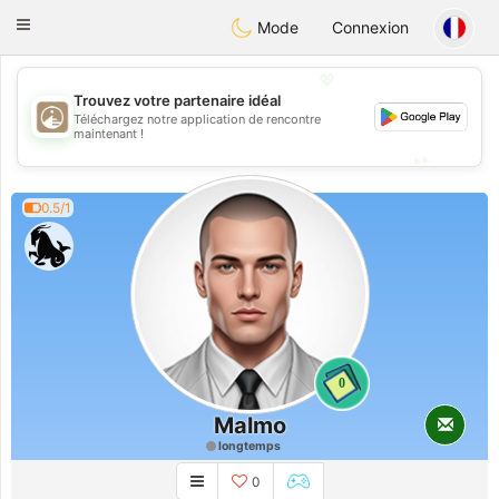
B
ahebik
Toggle
Mode
Connexion
navigation
💖
Trouvez votre partenaire idéal
Téléchargez notre application de rencontre
💖
maintenant !
💕
💕
0.5/1
0
Malmo
longtemps
0