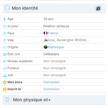
Mon identité
Âge
35 ans
Ici pour
Relation sérieuse
Pays
France
Auvergne-Rhône...
Ville
Aime
,
Origine
Martinique
État civil
Célibataire
Niveau academic
Non renseigné
Fumeur
Non renseigné
Job
Non renseigné
Mes amis
Connexion
Inscrit le
Connexion
Mon physique et+