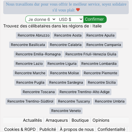
Nous travaillons dur pour vous offrir le meilleur service, soyez solidaire
s'il vous plaît
Trouvez des célibataires dans les régions de : Italie
Rencontre Abruzzo
Rencontre Aosta
Rencontre Apulia
Rencontre Basilicata
Rencontre Calabria
Rencontre Campania
Rencontre Emilia-Romagna
Rencontre Friuli-Venezia Giulia
Rencontre Lazio
Rencontre Liguria
Rencontre Lombardia
Rencontre Marche
Rencontre Molise
Rencontre Piemonte
Rencontre Puglia
Rencontre Sardegna
Rencontre Sicilia
Rencontre Toscana
Rencontre Trentino-Alto Adige
Rencontre Trentino-Südtirol
Rencontre Tuscany
Rencontre Umbria
Rencontre Veneto
Actualités
|
Arnaqueurs
|
Boutique
|
Opinions
Cookies & RGPD
|
Publicité
|
À propos de nous
|
Confidentialité
|