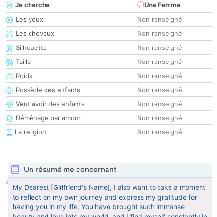
Je cherche
Une Femme
Les yeux
Non renseigné
Les cheveux
Non renseigné
Silhouette
Non renseigné
Taille
Non renseigné
Poids
Non renseigné
Possède des enfants
Non renseigné
Veut avoir des enfants
Non renseigné
Déménage par amour
Non renseigné
La religion
Non renseigné
Un résumé me concernant
My Dearest [Girlfriend's Name], I also want to take a moment
to reflect on my own journey and express my gratitude for
having you in my life. You have brought such immense
beauty and love into my world, and I find myself constantly in