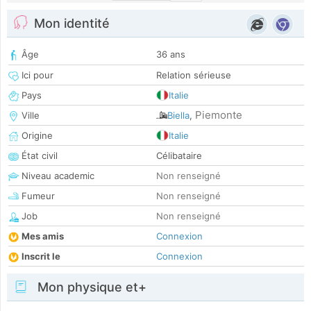
Mon identité
Âge
36 ans
Ici pour
Relation sérieuse
Pays
Italie
Piemonte
Ville
Biella
,
Origine
Italie
État civil
Célibataire
Niveau academic
Non renseigné
Fumeur
Non renseigné
Job
Non renseigné
Mes amis
Connexion
Inscrit le
Connexion
Mon physique et+