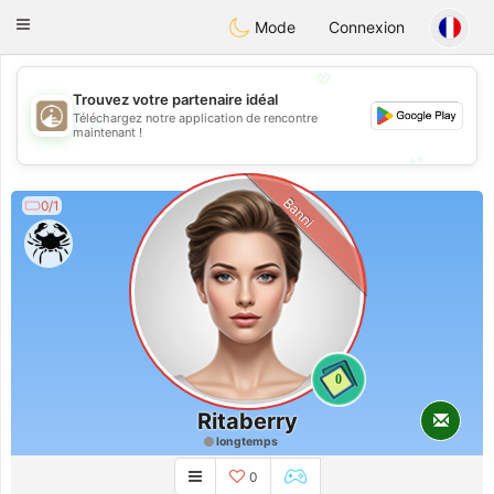
B
ahebik
Toggle
Mode
Connexion
navigation
💖
Trouvez votre partenaire idéal
Téléchargez notre application de rencontre
💖
maintenant !
💕
💕
Banni
0/1
0
Ritaberry
longtemps
0