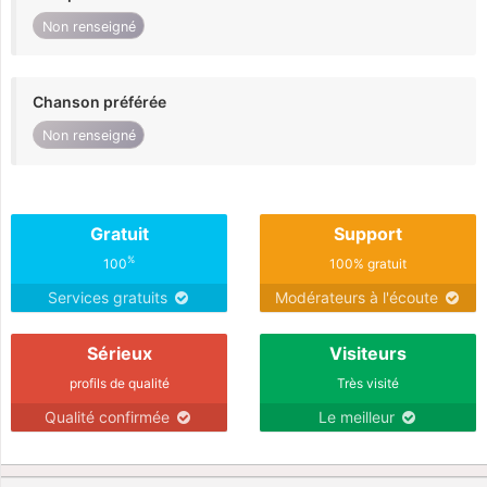
Non renseigné
Chanson préférée
Non renseigné
Gratuit
Support
%
100
100% gratuit
Services gratuits
Modérateurs à l'écoute
Sérieux
Visiteurs
profils de qualité
Très visité
Qualité confirmée
Le meilleur