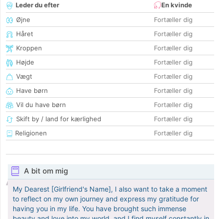
Leder du efter
En kvinde
Øjne
Fortæller dig
Håret
Fortæller dig
Kroppen
Fortæller dig
Højde
Fortæller dig
Vægt
Fortæller dig
Have børn
Fortæller dig
Vil du have børn
Fortæller dig
Skift by / land for kærlighed
Fortæller dig
Religionen
Fortæller dig
A bit om mig
My Dearest [Girlfriend's Name], I also want to take a moment
to reflect on my own journey and express my gratitude for
having you in my life. You have brought such immense
beauty and love into my world, and I find myself constantly in