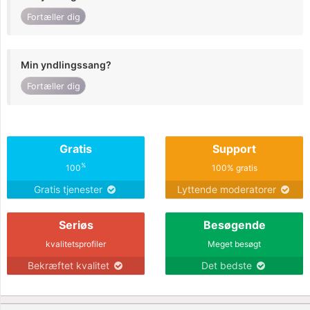
Fortæller dig
Min yndlingssang?
Fortæller dig
Gratis
Support
%
100
100% gratis
Gratis tjenester
Lyttende moderatorer
Seriøs
Besøgende
kvalitetsprofiler
Meget besøgt
Bekræftet kvalitet
Det bedste