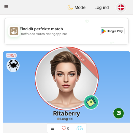
B
ahebik
Toggle
Mode
Log ind
navigation
💖
Find dit perfekte match
💖
Download vores datingapp nu!
💕
💕
Forbudt
0/1
0
Ritaberry
Lang tid
0