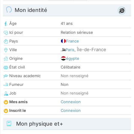
Mon identité
Âge
41 ans
Ici pour
Relation sérieuse
Pays
France
Île-de-France
Ville
Paris
,
Origine
égypte
État civil
Célibataire
Niveau academic
Non renseigné
Fumeur
Non
Job
Non renseigné
Mes amis
Connexion
Inscrit le
Connexion
Mon physique et+