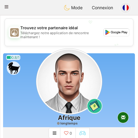
B
ahebik
Toggle
Mode
Connexion
navigation
💖
Trouvez votre partenaire idéal
Téléchargez notre application de rencontre
💖
maintenant !
💕
💕
0.8/1
0
Afrique
longtemps
0