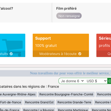
alcool?
Film préféré
Non renseigné
Support
Série
100% gratuit
profils
atuits
Modérateurs à l'écoute
Q
Nous travaillons dur pour vous offrir le meilleur service, 
bataires dans les régions de : France
re Auvergne-Rhône-Alpes
Rencontre Bourgogne-Franche-Comté
Rencontre
Fort-de-france
Rencontre Grand Est
Rencontre Grande-Terre
Rencontre 
Île-de-France
Rencontre La Réunion
Rencontre Martinique
Rencontre No