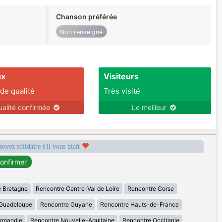
Chanson préférée
Non renseigné
ux
Visiteurs
 de qualité
Très visité
ualité confirmée
Le meilleur
soyez solidaire s'il vous plaît
 Bretagne
Rencontre Centre-Val de Loire
Rencontre Corse
Guadeloupe
Rencontre Guyane
Rencontre Hauts-de-France
rmandie
Rencontre Nouvelle-Aquitaine
Rencontre Occitanie