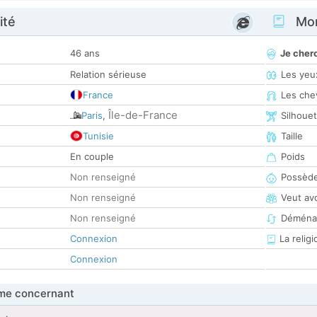
ité
Mon
46 ans
Je cher
Relation sérieuse
Les yeu
France
Les che
Île-de-France
Paris
,
Silhoue
Tunisie
Taille
En couple
Poids
Non renseigné
Possède
Non renseigné
Veut av
Non renseigné
Déména
Connexion
La religi
Connexion
me concernant