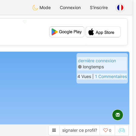
Mode
Connexion
S'inscrire
💖
💕
dernière connexion
longtemps
4 Vues |
1 Commentaires
signaler ce profil?
0