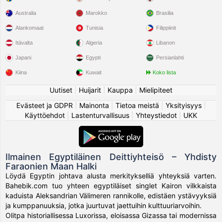
Australia
Marokko
Brasilia
Alankomaat
Tunisia
Filippiinit
Itävalta
Algeria
Libanon
Japani
Egypti
Persianlahti
Kiina
Kuwait
Koko lista
Uutiset
|
Huijarit
|
Kauppa
|
Mielipiteet
Evästeet ja GDPR
|
Mainonta
|
Tietoa meistä
|
Yksityisyys
|
Käyttöehdot
|
Lastenturvallisuus
|
Yhteystiedot
|
UKK
Ilmainen Egyptiläinen Deittiyhteisö – Yhdisty
Faraonien Maan Halki
Löydä Egyptin johtava alusta merkitykselliä yhteyksiä varten.
Bahebik.com tuo yhteen egyptiläiset singlet Kairon vilkkaista
kaduista Aleksandrian Välimeren rannikolle, edistäen ystävyyksiä
ja kumppanuuksia, jotka juurtuvat jaettuihin kulttuuriarvoihin.
Olitpa historiallisessa Luxorissa, eloisassa Gizassa tai modernissa