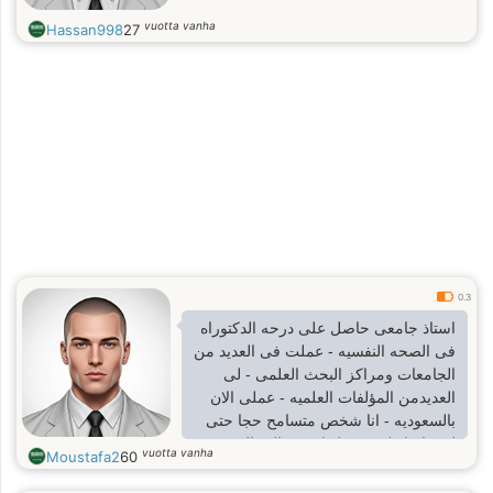
vuotta vanha
Hassan998
27
0.3
استاذ جامعى حاصل على درحه الدكتوراه
فى الصحه النفسيه - عملت فى العديد من
الجامعات ومراكز البحث العلمى - لى
العديدمن المؤلفات العلميه - عملى الان
بالسعوديه - انا شخص متسامح حجا حتى
لمن اساء لى - رجل اعشق الجمال فى
vuotta vanha
Moustafa2
60
كل شىء رومانسى من الزمن الجميل -
اعيش على مبادىء وقيم اتمنى ان تعود