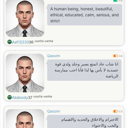
0.8
A human being, honest, beautiful,
ethical, educated, calm, serious, and
strict
vuotta vanha
Aa112233
36
Qassim
0.6
انا شاب جاد اتمتع بصبر وجلد ولدي قوة
جسدية لا بأس بها لذا فأنا احب ممارسة
الرياضة
vuotta vanha
Abdoody
37
Qassim
0.3
الاحترام والاخلاق والجديه والاهتمام
والحب والاحتواء