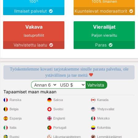
%
100
100% ilmainen
Ilmaiset palvelut
Kuuntelevat moderaattorit
Vakava
Vierailijat
laatuprofiilit
Paljon vierailtu
Vahvistettu laatu
Paras
Työskentelemme kovasti tarjotaksemme sinulle parasta palvelua, ole
ystävällinen ja tue meitä
Tapaamiset maan mukaan
Ranska
Saksa
Kanada
Belgia
Sveitsi
Yhdysvallat
Espanja
Englanti
Meksiko
Italia
Portugali
Kolumbia
Ruotsi
Liikuntarajoitteinen
Lemmikkieläimet