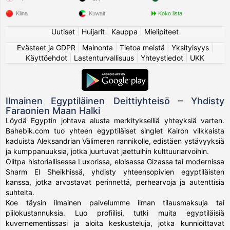
Kiina
Kuwait
Koko lista
Uutiset
|
Huijarit
|
Kauppa
|
Mielipiteet
Evästeet ja GDPR
|
Mainonta
|
Tietoa meistä
|
Yksityisyys
|
Käyttöehdot
|
Lastenturvallisuus
|
Yhteystiedot
|
UKK
Ilmainen Egyptiläinen Deittiyhteisö – Yhdisty
Faraonien Maan Halki
Löydä Egyptin johtava alusta merkitykselliä yhteyksiä varten.
Bahebik.com tuo yhteen egyptiläiset singlet Kairon vilkkaista
kaduista Aleksandrian Välimeren rannikolle, edistäen ystävyyksiä
ja kumppanuuksia, jotka juurtuvat jaettuihin kulttuuriarvoihin.
Olitpa historiallisessa Luxorissa, eloisassa Gizassa tai modernissa
Sharm El Sheikhissä, yhdisty yhteensopivien egyptiläisten
kanssa, jotka arvostavat perinnettä, perhearvoja ja autenttisia
suhteita.
Koe täysin ilmainen palvelumme ilman tilausmaksuja tai
piilokustannuksia. Luo profiilisi, tutki muita egyptiläisiä
kuvernementissasi ja aloita keskusteluja, jotka kunnioittavat