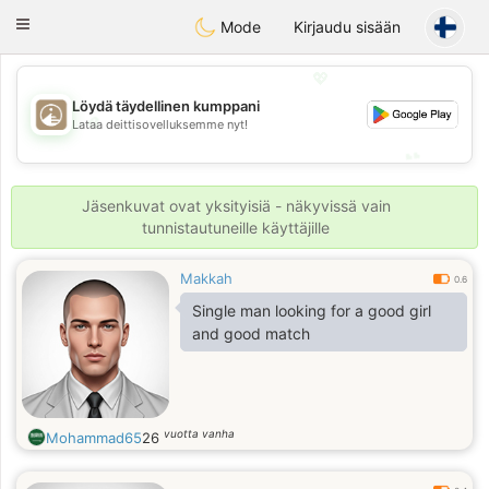
B
ahebik
Toggle
Mode
Kirjaudu sisään
navigation
💖
Löydä täydellinen kumppani
💖
Lataa deittisovelluksemme nyt!
💕
💕
Jäsenkuvat ovat yksityisiä - näkyvissä vain
tunnistautuneille käyttäjille
Makkah
0.6
Single man looking for a good girl
and good match
vuotta vanha
Mohammad65
26