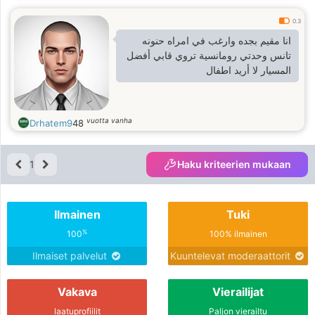
0.3
انا مقيم بجده وارغب في امراه حنونه
تانس وحدتي رومانسية تروي قابي أفضل
المسيار لا أريد اطفال
vuotta vanha
Drhatem9
48
1
Haku kriteerien mukaan
Ilmainen
Tuki
%
100
100% ilmainen
Ilmaiset palvelut
Kuuntelevat moderaattorit
Vakava
Vierailijat
laatuprofiilit
Paljon vierailtu