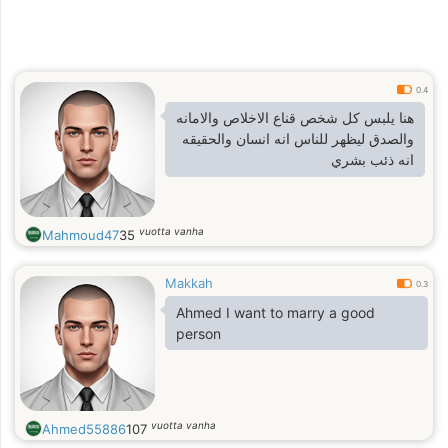
0.4
هنا يلبس كل شخص قناع الاخلاص والامانه
والصدق ليظهر للناس انه انسان والحقيقه
انه ذئب بشري
vuotta vanha
Mahmoud47
35
Makkah
0.3
Ahmed I want to marry a good
person
vuotta vanha
Ahmed55886
107