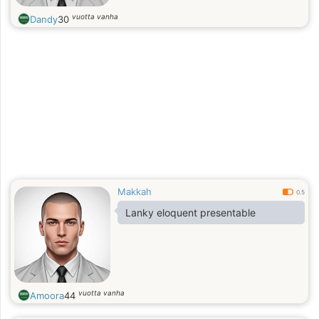
vuotta vanha
Dandy
30
Makkah
0.5
Lanky eloquent presentable
vuotta vanha
Amoora
44