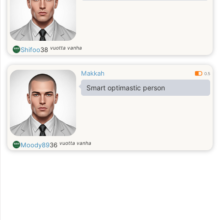
vuotta vanha
Shifoo
38
Makkah
0.5
Smart optimastic person
vuotta vanha
Moody89
36