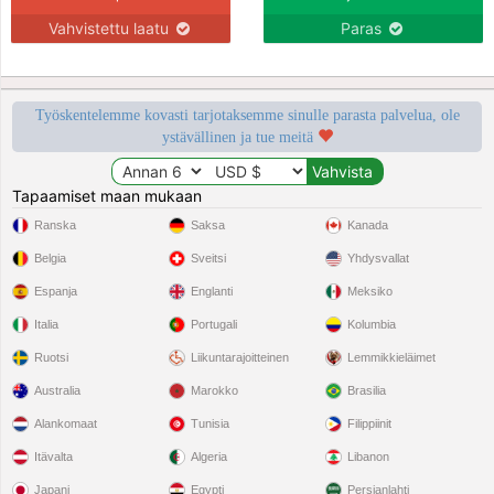
Vahvistettu laatu
Paras
Työskentelemme kovasti tarjotaksemme sinulle parasta palvelua, ole
ystävällinen ja tue meitä
Tapaamiset maan mukaan
Ranska
Saksa
Kanada
Belgia
Sveitsi
Yhdysvallat
Espanja
Englanti
Meksiko
Italia
Portugali
Kolumbia
Ruotsi
Liikuntarajoitteinen
Lemmikkieläimet
Australia
Marokko
Brasilia
Alankomaat
Tunisia
Filippiinit
Itävalta
Algeria
Libanon
Japani
Egypti
Persianlahti