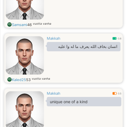
vuotta vanha
Samsami
46
Makkah
0.8
انسان بخاف الله يعرف ما له وا عليه
vuotta vanha
Kaled25
53
Makkah
0.5
unique one of a kind