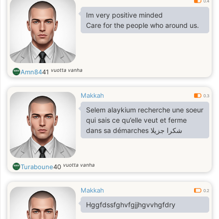
0.4
Im very positive minded
Care for the people who around us.
vuotta vanha
Amn84
41
Makkah
0.3
Selem alaykium recherche une soeur
qui sais ce qu’elle veut et ferme
dans sa démarches ‏شكرا جزيلا
vuotta vanha
Turaboune
40
Makkah
0.2
Hggfdssfghvfgjjhgvvhgfdry