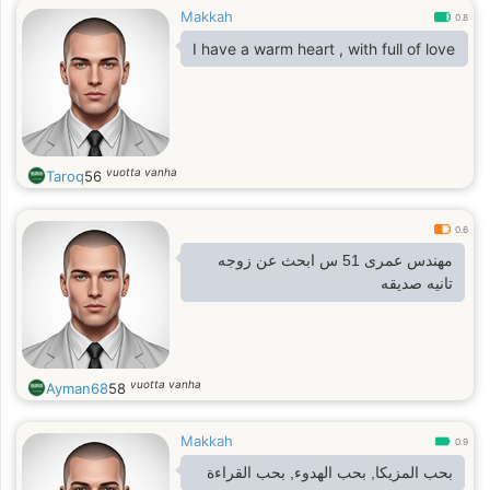
Makkah
0.8
I have a warm heart , with full of love
vuotta vanha
Taroq
56
0.6
مهندس عمرى 51 س ابحث عن زوجه
تانيه صديقه
vuotta vanha
Ayman68
58
Makkah
0.9
بحب المزيكا, بحب الهدوء, بحب القراءة