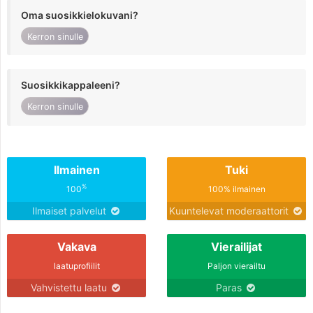
Oma suosikkielokuvani?
Kerron sinulle
Suosikkikappaleeni?
Kerron sinulle
Ilmainen
Tuki
%
100
100% ilmainen
Ilmaiset palvelut
Kuuntelevat moderaattorit
Vakava
Vierailijat
laatuprofiilit
Paljon vierailtu
Vahvistettu laatu
Paras