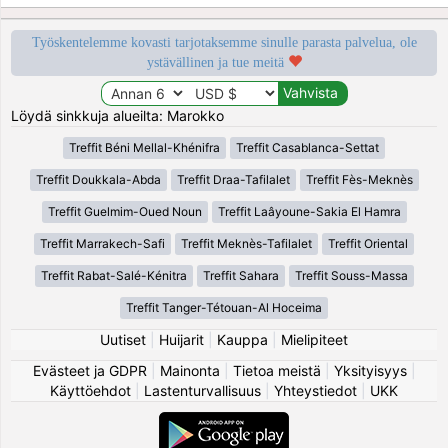
Työskentelemme kovasti tarjotaksemme sinulle parasta palvelua, ole
ystävällinen ja tue meitä
Löydä sinkkuja alueilta: Marokko
Treffit Béni Mellal-Khénifra
Treffit Casablanca-Settat
Treffit Doukkala-Abda
Treffit Draa-Tafilalet
Treffit Fès-Meknès
Treffit Guelmim-Oued Noun
Treffit Laâyoune-Sakia El Hamra
Treffit Marrakech-Safi
Treffit Meknès-Tafilalet
Treffit Oriental
Treffit Rabat-Salé-Kénitra
Treffit Sahara
Treffit Souss-Massa
Treffit Tanger-Tétouan-Al Hoceima
Uutiset
|
Huijarit
|
Kauppa
|
Mielipiteet
Evästeet ja GDPR
|
Mainonta
|
Tietoa meistä
|
Yksityisyys
|
Käyttöehdot
|
Lastenturvallisuus
|
Yhteystiedot
|
UKK