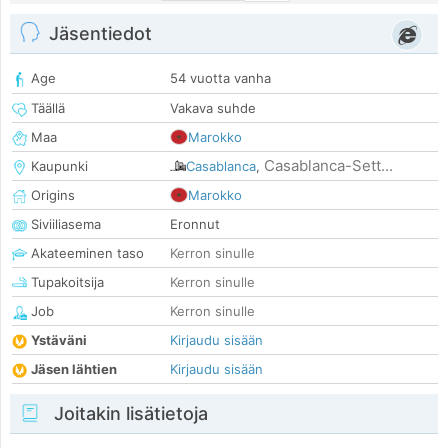
Jäsentiedot
Age
54 vuotta vanha
Täällä
Vakava suhde
Maa
Marokko
Casablanca-Sett...
Kaupunki
Casablanca
,
Origins
Marokko
Siviiliasema
Eronnut
Akateeminen taso
Kerron sinulle
Tupakoitsija
Kerron sinulle
Job
Kerron sinulle
Ystäväni
Kirjaudu sisään
Jäsen lähtien
Kirjaudu sisään
Joitakin lisätietoja