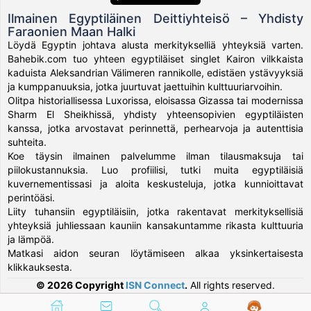
Ilmainen Egyptiläinen Deittiyhteisö – Yhdisty
Faraonien Maan Halki
Löydä Egyptin johtava alusta merkitykselliä yhteyksiä varten.
Bahebik.com tuo yhteen egyptiläiset singlet Kairon vilkkaista
kaduista Aleksandrian Välimeren rannikolle, edistäen ystävyyksiä
ja kumppanuuksia, jotka juurtuvat jaettuihin kulttuuriarvoihin.
Olitpa historiallisessa Luxorissa, eloisassa Gizassa tai modernissa
Sharm El Sheikhissä, yhdisty yhteensopivien egyptiläisten
kanssa, jotka arvostavat perinnettä, perhearvoja ja autenttisia
suhteita.
Koe täysin ilmainen palvelumme ilman tilausmaksuja tai
piilokustannuksia. Luo profiilisi, tutki muita egyptiläisiä
kuvernementissasi ja aloita keskusteluja, jotka kunnioittavat
perintöäsi.
Liity tuhansiin egyptiläisiin, jotka rakentavat merkityksellisiä
yhteyksiä juhliessaan kauniin kansakuntamme rikasta kulttuuria
ja lämpöä.
Matkasi aidon seuran löytämiseen alkaa yksinkertaisesta
klikkauksesta.
© 2026 Copyright
ISN Connect
.
All rights reserved.