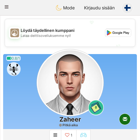
B
ahebik
Toggle
Mode
Kirjaudu sisään
navigation
💖
Löydä täydellinen kumppani
💖
Lataa deittisovelluksemme nyt!
💕
💕
0.8/1
0
Zaheer
Pitkä aika
1