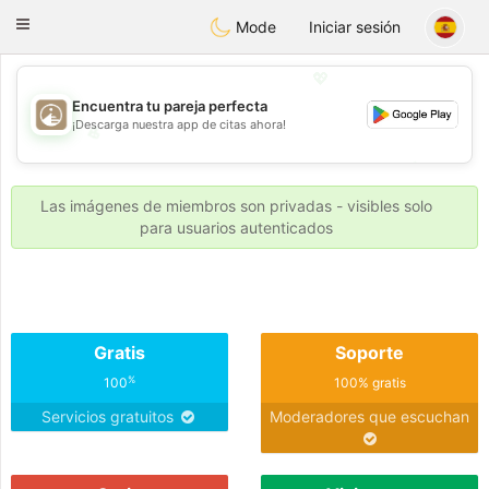
B
ahebik
Toggle
Mode
Iniciar sesión
navigation
💖
Encuentra tu pareja perfecta
¡Descarga nuestra app de citas ahora!
💖
💕
💕
Las imágenes de miembros son privadas - visibles solo
para usuarios autenticados
Gratis
Soporte
%
100
100% gratis
Servicios gratuitos
Moderadores que escuchan