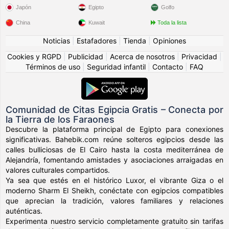
Japón
Egipto
Golfo
China
Kuwait
Toda la lista
Noticias
|
Estafadores
|
Tienda
|
Opiniones
Cookies y RGPD
|
Publicidad
|
Acerca de nosotros
|
Privacidad
|
Términos de uso
|
Seguridad infantil
|
Contacto
|
FAQ
Comunidad de Citas Egipcia Gratis – Conecta por
la Tierra de los Faraones
Descubre la plataforma principal de Egipto para conexiones
significativas. Bahebik.com reúne solteros egipcios desde las
calles bulliciosas de El Cairo hasta la costa mediterránea de
Alejandría, fomentando amistades y asociaciones arraigadas en
valores culturales compartidos.
Ya sea que estés en el histórico Luxor, el vibrante Giza o el
moderno Sharm El Sheikh, conéctate con egipcios compatibles
que aprecian la tradición, valores familiares y relaciones
auténticas.
Experimenta nuestro servicio completamente gratuito sin tarifas