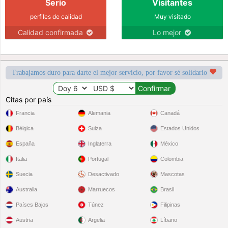
Serio
Visitantes
perfiles de calidad
Muy visitado
Calidad confirmada
Lo mejor
Trabajamos duro para darte el mejor servicio, por favor sé solidario
Citas por país
Francia
Alemania
Canadá
Bélgica
Suiza
Estados Unidos
España
Inglaterra
México
Italia
Portugal
Colombia
Suecia
Desactivado
Mascotas
Australia
Marruecos
Brasil
Países Bajos
Túnez
Filipinas
Austria
Argelia
Líbano