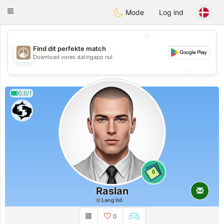
B
ahebik
Toggle
Mode
Log ind
navigation
💖
Find dit perfekte match
💖
Download vores datingapp nu!
💕
💕
0.6/1
0
Raslan
Lang tid
0