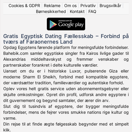
Cookies & GDPR
|
Reklame
|
Om os
|
Privatliv
|
Brugsvilkår
|
Børnesikkerhed
|
Kontakt
|
FAQ
Gratis Egyptisk Dating Fællesskab – Forbind på
tværs af Faraonernes Land
Opdag Egyptens førende platform for meningsfulde forbindelser.
Bahebik.com samler egyptiske singler fra Kairos livlige gader til
Alexandrias middelhavskyst og fremmer venskaber og
partnerskaber forankret i delte kulturelle værdier.
Uanset om du er i historiske Luxor, pulserende Giza eller
moderne Sharm El Sheikh, forbind med kompatible egyptere,
der værdsætter tradition, familieværdier og autentiske forhold.
Oplev vores helt gratis service uden abonnementsgebyrer eller
skjulte omkostninger. Opret din profil, udforsk andre egyptere i
dit guvernement og begynd samtaler, der ærer din arv.
Slut dig til tusindvis af egyptere, der bygger meningsfulde
forbindelser, mens de fejrer vores smukke nations rige kultur og
varme.
Din rejse til at finde ægte følgesskab begynder med et simpelt
klik.