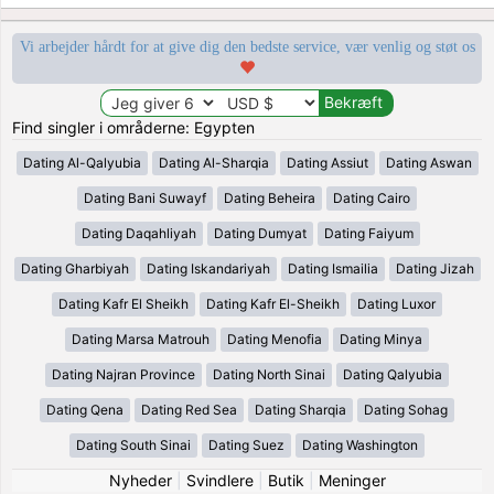
Vi arbejder hårdt for at give dig den bedste service, vær venlig og støt os
Find singler i områderne: Egypten
Dating Al-Qalyubia
Dating Al-Sharqia
Dating Assiut
Dating Aswan
Dating Bani Suwayf
Dating Beheira
Dating Cairo
Dating Daqahliyah
Dating Dumyat
Dating Faiyum
Dating Gharbiyah
Dating Iskandariyah
Dating Ismailia
Dating Jizah
Dating Kafr El Sheikh
Dating Kafr El-Sheikh
Dating Luxor
Dating Marsa Matrouh
Dating Menofia
Dating Minya
Dating Najran Province
Dating North Sinai
Dating Qalyubia
Dating Qena
Dating Red Sea
Dating Sharqia
Dating Sohag
Dating South Sinai
Dating Suez
Dating Washington
Nyheder
|
Svindlere
|
Butik
|
Meninger