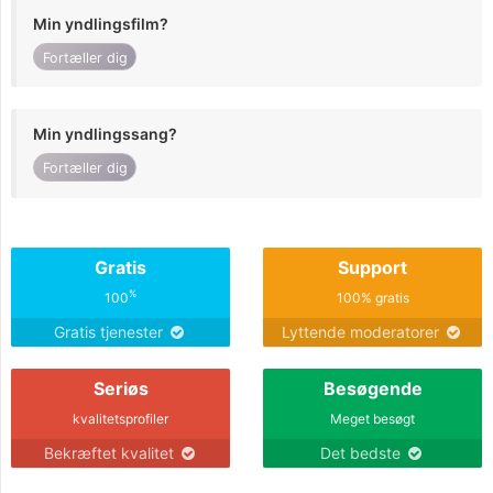
Min yndlingsfilm?
Fortæller dig
Min yndlingssang?
Fortæller dig
Gratis
Support
%
100
100% gratis
Gratis tjenester
Lyttende moderatorer
Seriøs
Besøgende
kvalitetsprofiler
Meget besøgt
Bekræftet kvalitet
Det bedste