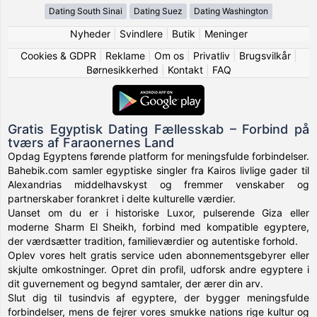
Dating South Sinai
Dating Suez
Dating Washington
Nyheder
|
Svindlere
|
Butik
|
Meninger
Cookies & GDPR
|
Reklame
|
Om os
|
Privatliv
|
Brugsvilkår
|
Børnesikkerhed
|
Kontakt
|
FAQ
Gratis Egyptisk Dating Fællesskab – Forbind på
tværs af Faraonernes Land
Opdag Egyptens førende platform for meningsfulde forbindelser.
Bahebik.com samler egyptiske singler fra Kairos livlige gader til
Alexandrias middelhavskyst og fremmer venskaber og
partnerskaber forankret i delte kulturelle værdier.
Uanset om du er i historiske Luxor, pulserende Giza eller
moderne Sharm El Sheikh, forbind med kompatible egyptere,
der værdsætter tradition, familieværdier og autentiske forhold.
Oplev vores helt gratis service uden abonnementsgebyrer eller
skjulte omkostninger. Opret din profil, udforsk andre egyptere i
dit guvernement og begynd samtaler, der ærer din arv.
Slut dig til tusindvis af egyptere, der bygger meningsfulde
forbindelser, mens de fejrer vores smukke nations rige kultur og