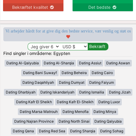
Bekræftet kvalitet
Det bedste
Vi arbejder hårdt for at give dig den bedste service, vær venlig og støt os
Find singler i områderne: Egypten
Dating Al-Qalyubia
Dating Al-Sharqia
Dating Assiut
Dating Aswan
Dating Bani Suwayf
Dating Beheira
Dating Cairo
Dating Daqahliyah
Dating Dumyat
Dating Faiyum
Dating Gharbiyah
Dating Iskandariyah
Dating Ismailia
Dating Jizah
Dating Kafr El Sheikh
Dating Kafr El-Sheikh
Dating Luxor
Dating Marsa Matrouh
Dating Menofia
Dating Minya
Dating Najran Province
Dating North Sinai
Dating Qalyubia
Dating Qena
Dating Red Sea
Dating Sharqia
Dating Sohag