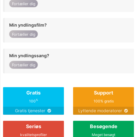
Fortæller dig
Min yndlingsfilm?
Fortæller dig
Min yndlingssang?
Fortæller dig
Gratis
Support
%
100
100% gratis
Gratis tjenester
Lyttende moderatorer
Seriøs
Besøgende
kvalitetsprofiler
Meget besøgt