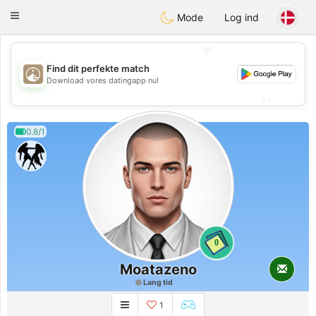
B
ahebik
Toggle
Mode
Log ind
navigation
💖
Find dit perfekte match
💖
Download vores datingapp nu!
💕
💕
0.8/1
0
Moatazeno
Lang tid
1