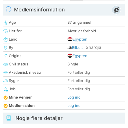
Medlemsinformation
Age
37 år gammel
Her for
Alvorligt forhold
Land
Egypten
Sharqia
By
Bilbeis
,
Origins
Egypten
Civil status
Single
Akademisk niveau
Fortæller dig
Ryger
Fortæller dig
Job
Fortæller dig
Mine venner
Log ind
Medlem siden
Log ind
Nogle flere detaljer