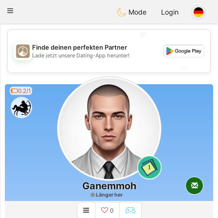
B
ahebik
Toggle
Mode
Login
navigation
💖
Finde deinen perfekten Partner
💖
Lade jetzt unsere Dating-App herunter!
💕
💕
0.2/1
1
Ganemmoh
Länger her
0