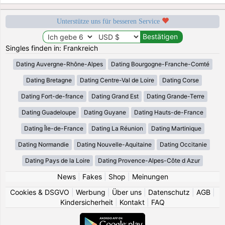
Unterstütze uns für besseren Service
Singles finden in: Frankreich
Dating Auvergne-Rhône-Alpes
Dating Bourgogne-Franche-Comté
Dating Bretagne
Dating Centre-Val de Loire
Dating Corse
Dating Fort-de-france
Dating Grand Est
Dating Grande-Terre
Dating Guadeloupe
Dating Guyane
Dating Hauts-de-France
Dating Île-de-France
Dating La Réunion
Dating Martinique
Dating Normandie
Dating Nouvelle-Aquitaine
Dating Occitanie
Dating Pays de la Loire
Dating Provence-Alpes-Côte d Azur
News
|
Fakes
|
Shop
|
Meinungen
Cookies & DSGVO
|
Werbung
|
Über uns
|
Datenschutz
|
AGB
|
Kindersicherheit
|
Kontakt
|
FAQ