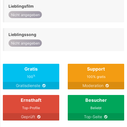
Lieblingsfilm
Nicht angegeben
Lieblingssong
Nicht angegeben
Gratis
Support
%
100
100% gratis
Gratisdienste
Moderation
Ernsthaft
Besucher
Top-Profile
Beliebt
Geprüft
Top-Seite