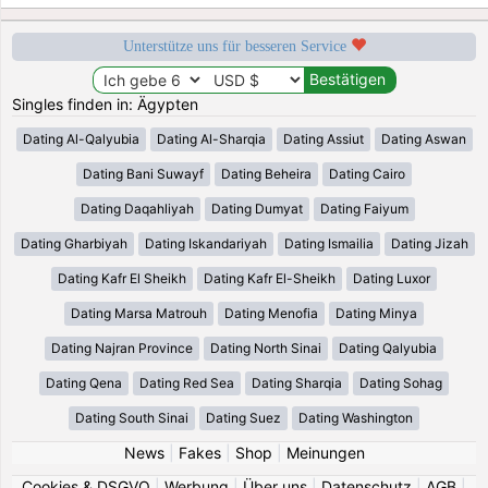
Unterstütze uns für besseren Service
Singles finden in: Ägypten
Dating Al-Qalyubia
Dating Al-Sharqia
Dating Assiut
Dating Aswan
Dating Bani Suwayf
Dating Beheira
Dating Cairo
Dating Daqahliyah
Dating Dumyat
Dating Faiyum
Dating Gharbiyah
Dating Iskandariyah
Dating Ismailia
Dating Jizah
Dating Kafr El Sheikh
Dating Kafr El-Sheikh
Dating Luxor
Dating Marsa Matrouh
Dating Menofia
Dating Minya
Dating Najran Province
Dating North Sinai
Dating Qalyubia
Dating Qena
Dating Red Sea
Dating Sharqia
Dating Sohag
Dating South Sinai
Dating Suez
Dating Washington
News
|
Fakes
|
Shop
|
Meinungen
Cookies & DSGVO
|
Werbung
|
Über uns
|
Datenschutz
|
AGB
|