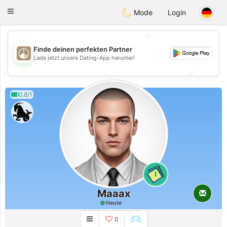
B
ahebik
Toggle
Mode
Login
navigation
💖
Finde deinen perfekten Partner
💖
Lade jetzt unsere Dating-App herunter!
💕
💕
0.8/1
1
Maaax
Heute
0