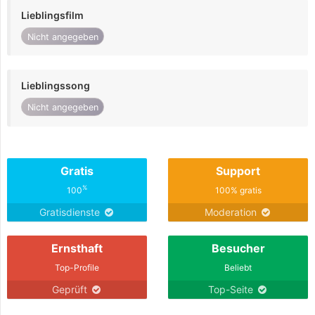
Lieblingsfilm
Nicht angegeben
Lieblingssong
Nicht angegeben
Gratis
Support
%
100
100% gratis
Gratisdienste
Moderation
Ernsthaft
Besucher
Top-Profile
Beliebt
Geprüft
Top-Seite