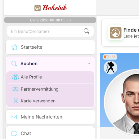
B
ahebik
Cairo 2026-08-08 05:00
Finde 
Lade je
Startseite
0.5/1
Suchen
Alle Profile
Partnervermittlung
Karte verwenden
Meine Nachrichten
Chat