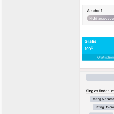
Alkohol?
Nicht angegebe
Gratis
%
100
Gratisdie
Singles finden i
Dating Alabam
Dating Color