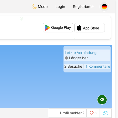
Mode
Login
Registrieren
💖
💕
Letzte Verbindung
Länger her
2 Besuche |
1 Kommentare
Profil melden?
0