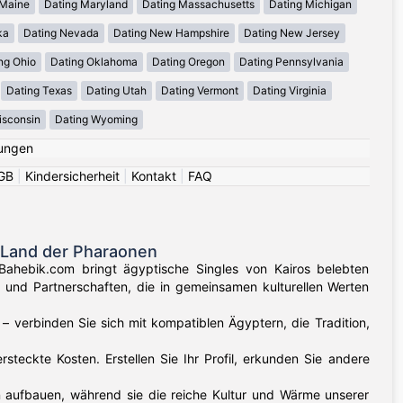
 Maine
Dating Maryland
Dating Massachusetts
Dating Michigan
ka
Dating Nevada
Dating New Hampshire
Dating New Jersey
ng Ohio
Dating Oklahoma
Dating Oregon
Dating Pennsylvania
Dating Texas
Dating Utah
Dating Vermont
Dating Virginia
isconsin
Dating Wyoming
ungen
GB
|
Kindersicherheit
|
Kontakt
|
FAQ
 Land der Pharaonen
Bahebik.com bringt ägyptische Singles von Kairos belebten
 und Partnerschaften, die in gemeinsamen kulturellen Werten
– verbinden Sie sich mit kompatiblen Ägyptern, die Tradition,
teckte Kosten. Erstellen Sie Ihr Profil, erkunden Sie andere
 aufbauen, während sie die reiche Kultur und Wärme unserer