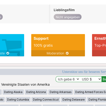
Lieblingsfilm
n
Nicht angegeben
Support
Ernsth
100% gratis
Top-Pr
nste
Moderation
Unterstütze uns für besseren Se
n: Vereinigte Staaten von Amerika
a
Dating Alaska
Dating Arizona
Dating Arkansas
Dating Armed Forces E
ado
Dating Columbia
Dating Connecticut
Dating Delaware
Dating Florid