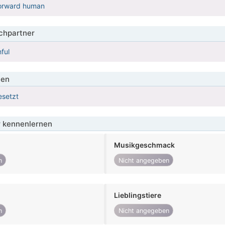
forward human
hpartner
ful
ien
esetzt
 kennenlernen
Musikgeschmack
n
Nicht angegeben
Lieblingstiere
n
Nicht angegeben