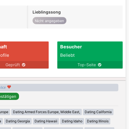
Lieblingssong
Nicht angegeben
aft
Besucher
ofile
Beliebt
Geprüft
Top-Seite
rvice
urope
Dating Armed Forces Europe, Middle East,
Dating California
a
Dating Georgia
Dating Hawaii
Dating Idaho
Dating Illinois