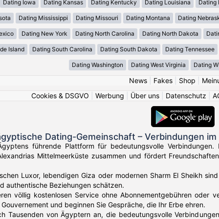
Dating Iowa
Dating Kansas
Dating Kentucky
Dating Louisiana
Dating
sota
Dating Mississippi
Dating Missouri
Dating Montana
Dating Nebras
exico
Dating New York
Dating North Carolina
Dating North Dakota
Dati
de Island
Dating South Carolina
Dating South Dakota
Dating Tennessee
Dating Washington
Dating West Virginia
Dating W
News
|
Fakes
|
Shop
|
Mein
Cookies & DSGVO
|
Werbung
|
Über uns
|
Datenschutz
|
A
ägyptische Dating-Gemeinschaft – Verbindungen im
gyptens führende Plattform für bedeutungsvolle Verbindungen. 
Alexandrias Mittelmeerküste zusammen und fördert Freundschaften
ischen Luxor, lebendigen Giza oder modernen Sharm El Sheikh sind 
nd authentische Beziehungen schätzen.
eren völlig kostenlosen Service ohne Abonnementgebühren oder vers
 Gouvernement und beginnen Sie Gespräche, die Ihr Erbe ehren.
ich Tausenden von Ägyptern an, die bedeutungsvolle Verbindungen