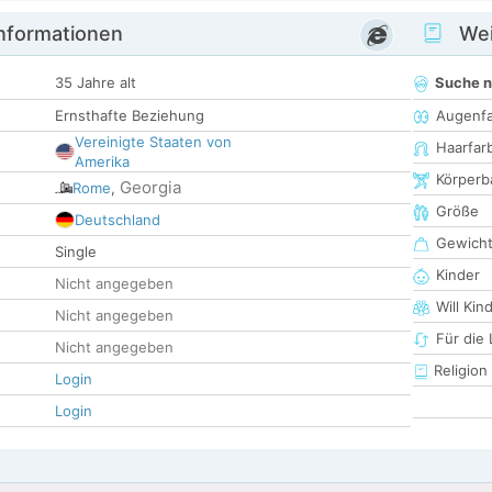
informationen
Wei
35 Jahre alt
Suche 
Ernsthafte Beziehung
Augenf
Vereinigte Staaten von
Haarfar
Amerika
Körperb
Georgia
Rome
,
Größe
Deutschland
Gewich
Single
Kinder
Nicht angegeben
Will Kin
Nicht angegeben
Für die
Nicht angegeben
Religion
Login
Login