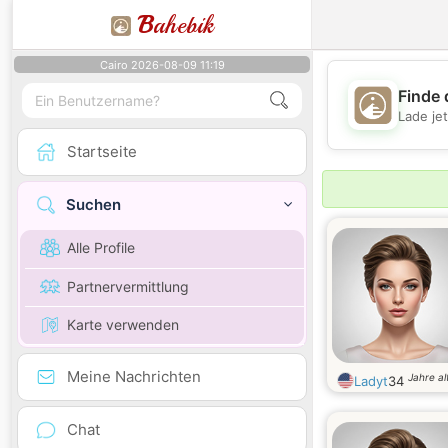
B
ahebik
Cairo 2026-08-09 11:19
Finde 
Lade je
Startseite
Suchen
Alle Profile
Partnervermittlung
Karte verwenden
Meine Nachrichten
Jahre al
Ladyt
34
Chat