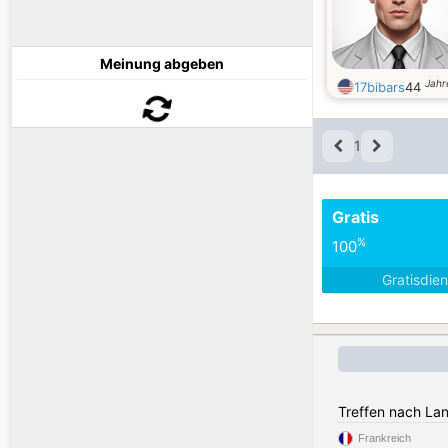
Meinung abgeben
Jahr
17bibars
44
1
Gratis
%
100
Gratisdie
Treffen nach La
Frankreich