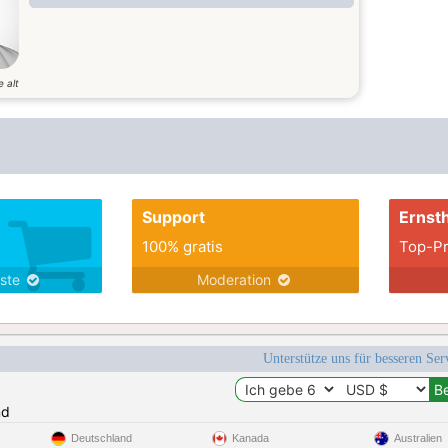
e alt
Support
Ernsth
100% gratis
Top-Pr
nste
Moderation
Unterstütze uns für besseren Se
nd
Deutschland
Kanada
Australien