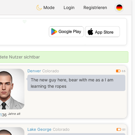
Mode
Login
Registrieren
💖
💕
ldete Nutzer sichtbar
Denver
Colorado
0.5
The new guy here, bear with me as a I am
learning the ropes
Jahre alt
1
36
Lake George
Colorado
0.1