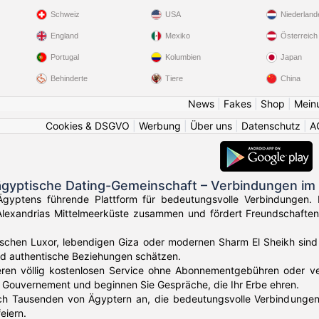
Schweiz
USA
Niederland
England
Mexiko
Österreich
Portugal
Kolumbien
Japan
Behinderte
Tiere
China
News
|
Fakes
|
Shop
|
Mein
Cookies & DSGVO
|
Werbung
|
Über uns
|
Datenschutz
|
A
ägyptische Dating-Gemeinschaft – Verbindungen im
gyptens führende Plattform für bedeutungsvolle Verbindungen. 
Alexandrias Mittelmeerküste zusammen und fördert Freundschaften
ischen Luxor, lebendigen Giza oder modernen Sharm El Sheikh sind 
nd authentische Beziehungen schätzen.
eren völlig kostenlosen Service ohne Abonnementgebühren oder vers
 Gouvernement und beginnen Sie Gespräche, die Ihr Erbe ehren.
ich Tausenden von Ägyptern an, die bedeutungsvolle Verbindungen
eiern.