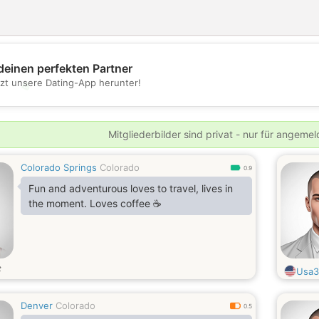
deinen perfekten Partner
tzt unsere Dating-App herunter!
💖
💕
Mitgliederbilder sind privat - nur für angeme
Colorado Springs
Colorado
0.9
Fun and adventurous loves to travel, lives in
the moment. Loves coffee ☕
t
Usa3
Denver
Colorado
0.5