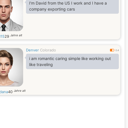
I'm David from the US I work and I have a
company exporting cars
Jahre alt
d15
29
Denver
Colorado
0.4
i am romantic caring simple like working out
like traveling
Jahre alt
dana
40