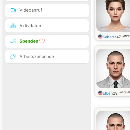
Videoanruf
Aktivitäten
Jahre 
Saharra
47
Spenden
Arbeitszeitachse
Jahre al
Elbeh
29