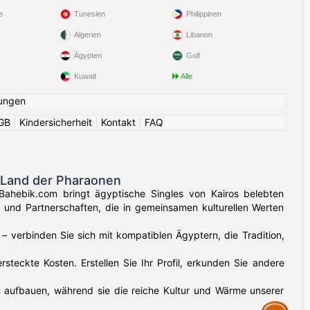
e
Tunesien
Philippinen
Algerien
Libanon
Ägypten
Golf
Kuwait
Alle
ungen
GB
|
Kindersicherheit
|
Kontakt
|
FAQ
 Land der Pharaonen
Bahebik.com bringt ägyptische Singles von Kairos belebten
 und Partnerschaften, die in gemeinsamen kulturellen Werten
– verbinden Sie sich mit kompatiblen Ägyptern, die Tradition,
teckte Kosten. Erstellen Sie Ihr Profil, erkunden Sie andere
 aufbauen, während sie die reiche Kultur und Wärme unserer
Assistance