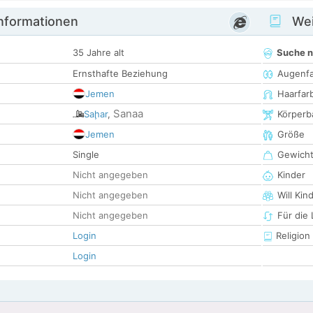
informationen
Wei
35 Jahre alt
Suche 
Ernsthafte Beziehung
Augenf
Jemen
Haarfar
Sanaa
Saḩar
,
Körperb
Jemen
Größe
Single
Gewich
Nicht angegeben
Kinder
Nicht angegeben
Will Kin
Nicht angegeben
Für die
Login
Religion
Login