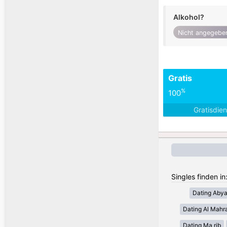
Alkohol?
Nicht angegebe
Gratis
%
100
Gratisdie
Singles finden i
Dating Aby
Dating Al Mahr
Dating Ma rib