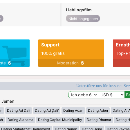
Lieblingsfilm
n
Nicht angegeben
Support
Ernsth
100% gratis
Top-Pr
nste
Moderation
Unterstütze uns für besseren Se
n: Jemen
an
Dating Ad Dali
Dating Ad Ḑali‘
Dating Adan
Dating Aden
Dating Al 
ah
Dating Alabama
Dating Capital Municipality
Dating Dhamar
Dating 
Dating Muhafazat Hadramawt
Dating Najran
Dating Qena
Dating Rayma