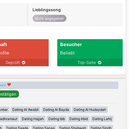
Lieblingssong
Nicht angegeben
aft
Besucher
ofile
Beliebt
Geprüft
Top-Seite
rvice
Anbar
Dating Al Awabil
Dating Al Bayda
Dating Al Hudaydah
Hadhramaut
Dating Hajjah
Dating Ibb
Dating Irbid
Dating Lahij
h
Dating Saada
Dating Sanaa
Dating Shabwah
Dating Sindh