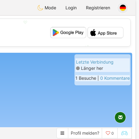
Mode
Login
Registrieren
💖
💕
Letzte Verbindung
Länger her
1 Besuche |
0 Kommentare
Profil melden?
0