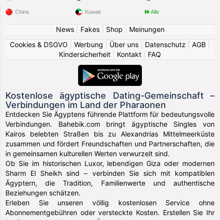
China
Kuwait
Alle
News
|
Fakes
|
Shop
|
Meinungen
Cookies & DSGVO
|
Werbung
|
Über uns
|
Datenschutz
|
AGB
|
Kindersicherheit
|
Kontakt
|
FAQ
Kostenlose ägyptische Dating-Gemeinschaft –
Verbindungen im Land der Pharaonen
Entdecken Sie Ägyptens führende Plattform für bedeutungsvolle
Verbindungen. Bahebik.com bringt ägyptische Singles von
Kairos belebten Straßen bis zu Alexandrias Mittelmeerküste
zusammen und fördert Freundschaften und Partnerschaften, die
in gemeinsamen kulturellen Werten verwurzelt sind.
Ob Sie im historischen Luxor, lebendigen Giza oder modernen
Sharm El Sheikh sind – verbinden Sie sich mit kompatiblen
Ägyptern, die Tradition, Familienwerte und authentische
Beziehungen schätzen.
Erleben Sie unseren völlig kostenlosen Service ohne
Abonnementgebühren oder versteckte Kosten. Erstellen Sie Ihr