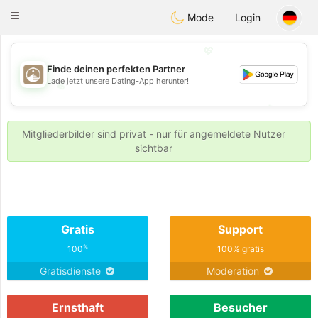
B
ahebik
Toggle
Mode
Login
navigation
💖
Finde deinen perfekten Partner
Lade jetzt unsere Dating-App herunter!
💖
💕
💕
Mitgliederbilder sind privat - nur für angemeldete Nutzer
sichtbar
Gratis
Support
%
100
100% gratis
Gratisdienste
Moderation
Ernsthaft
Besucher