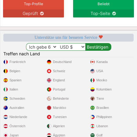
Top-Profile
Beliebt
Geprüft
Top-Seite
Unterstütze uns für besseren Service
Treffen nach Land
Frankreich
Deutschland
Kanada
Belgien
Schweiz
USA
Spanien
England
Mexiko
Italien
Portugal
Kolumbien
Schweden
Behinderte
Tiere
Australien
Marokko
Brasilien
Niederlande
Tunesien
Philippinen
Österreich
Algerien
Libanon
Japan
Ägypten
Golf