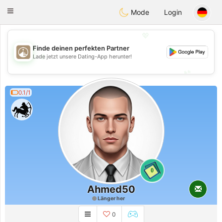
B
ahebik
Toggle
Mode
Login
navigation
💖
Finde deinen perfekten Partner
💖
Lade jetzt unsere Dating-App herunter!
💕
💕
0.1/1
0
Ahmed50
Länger her
0