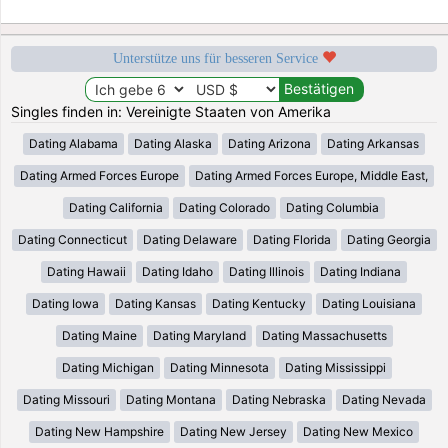
Unterstütze uns für besseren Service
Singles finden in: Vereinigte Staaten von Amerika
Dating Alabama
Dating Alaska
Dating Arizona
Dating Arkansas
Dating Armed Forces Europe
Dating Armed Forces Europe, Middle East,
Dating California
Dating Colorado
Dating Columbia
Dating Connecticut
Dating Delaware
Dating Florida
Dating Georgia
Dating Hawaii
Dating Idaho
Dating Illinois
Dating Indiana
Dating Iowa
Dating Kansas
Dating Kentucky
Dating Louisiana
Dating Maine
Dating Maryland
Dating Massachusetts
Dating Michigan
Dating Minnesota
Dating Mississippi
Dating Missouri
Dating Montana
Dating Nebraska
Dating Nevada
Dating New Hampshire
Dating New Jersey
Dating New Mexico