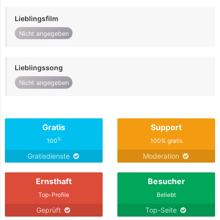
Lieblingsfilm
Nicht angegeben
Lieblingssong
Nicht angegeben
Gratis
Support
%
100
100% gratis
Gratisdienste
Moderation
Ernsthaft
Besucher
Top-Profile
Beliebt
Geprüft
Top-Seite