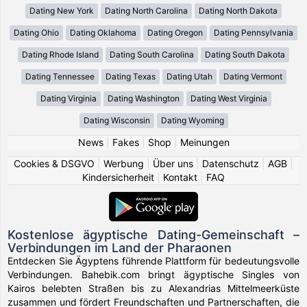
Dating New York
Dating North Carolina
Dating North Dakota
Dating Ohio
Dating Oklahoma
Dating Oregon
Dating Pennsylvania
Dating Rhode Island
Dating South Carolina
Dating South Dakota
Dating Tennessee
Dating Texas
Dating Utah
Dating Vermont
Dating Virginia
Dating Washington
Dating West Virginia
Dating Wisconsin
Dating Wyoming
News
|
Fakes
|
Shop
|
Meinungen
Cookies & DSGVO
|
Werbung
|
Über uns
|
Datenschutz
|
AGB
|
Kindersicherheit
|
Kontakt
|
FAQ
Kostenlose ägyptische Dating-Gemeinschaft –
Verbindungen im Land der Pharaonen
Entdecken Sie Ägyptens führende Plattform für bedeutungsvolle
Verbindungen. Bahebik.com bringt ägyptische Singles von
Kairos belebten Straßen bis zu Alexandrias Mittelmeerküste
zusammen und fördert Freundschaften und Partnerschaften, die