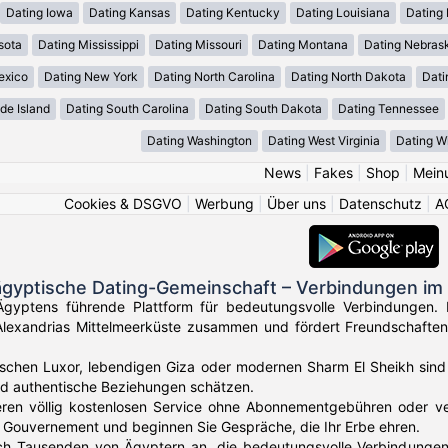
Dating Iowa
Dating Kansas
Dating Kentucky
Dating Louisiana
Dating
sota
Dating Mississippi
Dating Missouri
Dating Montana
Dating Nebras
exico
Dating New York
Dating North Carolina
Dating North Dakota
Dati
de Island
Dating South Carolina
Dating South Dakota
Dating Tennessee
Dating Washington
Dating West Virginia
Dating W
News
|
Fakes
|
Shop
|
Mein
Cookies & DSGVO
|
Werbung
|
Über uns
|
Datenschutz
|
A
ägyptische Dating-Gemeinschaft – Verbindungen im
gyptens führende Plattform für bedeutungsvolle Verbindungen. 
Alexandrias Mittelmeerküste zusammen und fördert Freundschaften
ischen Luxor, lebendigen Giza oder modernen Sharm El Sheikh sind 
nd authentische Beziehungen schätzen.
eren völlig kostenlosen Service ohne Abonnementgebühren oder vers
 Gouvernement und beginnen Sie Gespräche, die Ihr Erbe ehren.
ich Tausenden von Ägyptern an, die bedeutungsvolle Verbindungen