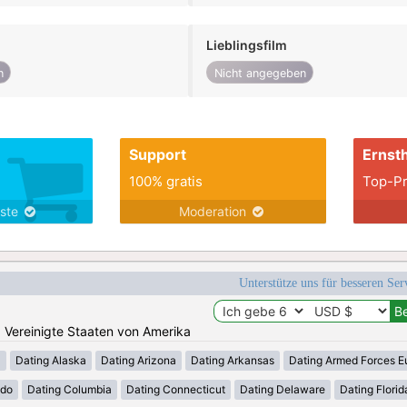
Lieblingsfilm
n
Nicht angegeben
Support
Ernsth
100% gratis
Top-Pr
nste
Moderation
Unterstütze uns für besseren Se
n: Vereinigte Staaten von Amerika
a
Dating Alaska
Dating Arizona
Dating Arkansas
Dating Armed Forces E
ado
Dating Columbia
Dating Connecticut
Dating Delaware
Dating Florid