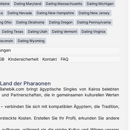
 Maine
Dating Maryland
Dating Massachusetts
Dating Michigan
ka
Dating Nevada
Dating New Hampshire
Dating New Jersey
ng Ohio
Dating Oklahoma
Dating Oregon
Dating Pennsylvania
Dating Texas
Dating Utah
Dating Vermont
Dating Virginia
isconsin
Dating Wyoming
ungen
GB
|
Kindersicherheit
|
Kontakt
|
FAQ
 Land der Pharaonen
Bahebik.com bringt ägyptische Singles von Kairos belebten
 und Partnerschaften, die in gemeinsamen kulturellen Werten
– verbinden Sie sich mit kompatiblen Ägyptern, die Tradition,
teckte Kosten. Erstellen Sie Ihr Profil, erkunden Sie andere
 aufbauen, während sie die reiche Kultur und Wärme unserer