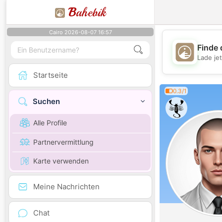
B
ahebik
Cairo 2026-08-07 16:57
Finde 
Lade je
Startseite
0.3/1
Suchen
Alle Profile
Partnervermittlung
Karte verwenden
Meine Nachrichten
Chat