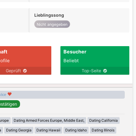
Lieblingssong
Nicht angegeben
aft
Besucher
ofile
Beliebt
Geprüft
Top-Seite
rvice
urope
Dating Armed Forces Europe, Middle East,
Dating California
a
Dating Georgia
Dating Hawaii
Dating Idaho
Dating Illinois