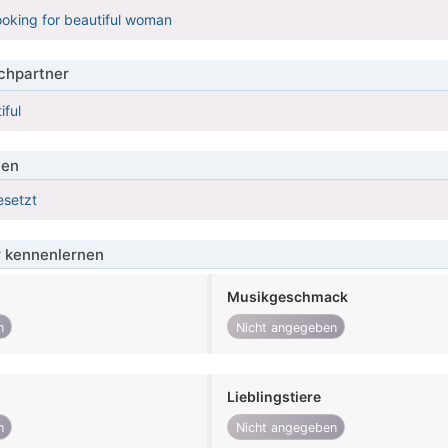
ooking for beautiful woman
hpartner
iful
ien
esetzt
 kennenlernen
Musikgeschmack
n
Nicht angegeben
Lieblingstiere
n
Nicht angegeben