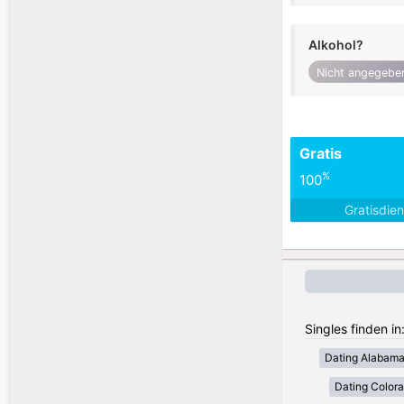
Alkohol?
Nicht angegebe
Gratis
%
100
Gratisdie
Singles finden i
Dating Alabam
Dating Color