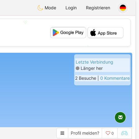
Mode
Login
Registrieren
💖
💕
Letzte Verbindung
Länger her
2 Besuche |
0 Kommentare
Profil melden?
0