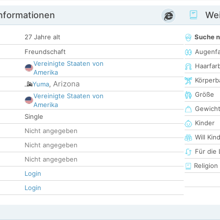
informationen
Wei
27 Jahre alt
Suche 
Freundschaft
Augenf
Vereinigte Staaten von
Haarfar
Amerika
Körperb
Arizona
Yuma
,
Größe
Vereinigte Staaten von
Amerika
Gewich
Single
Kinder
Nicht angegeben
Will Kin
Nicht angegeben
Für die
Nicht angegeben
Religion
Login
Login