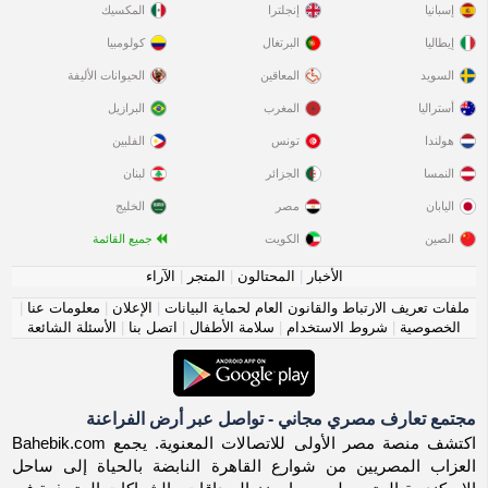
إسبانيا
إنجلترا
المكسيك
إيطاليا
البرتغال
كولومبيا
السويد
المعاقين
الحيوانات الأليفة
أستراليا
المغرب
البرازيل
هولندا
تونس
الفلبين
النمسا
الجزائر
لبنان
اليابان
مصر
الخليج
الصين
الكويت
جميع القائمة
الأخبار
|
المحتالون
|
المتجر
|
الآراء
ملفات تعريف الارتباط والقانون العام لحماية البيانات
|
الإعلان
|
معلومات عنا
|
الخصوصية
|
شروط الاستخدام
|
سلامة الأطفال
|
اتصل بنا
|
الأسئلة الشائعة
مجتمع تعارف مصري مجاني - تواصل عبر أرض الفراعنة
اكتشف منصة مصر الأولى للاتصالات المعنوية. يجمع Bahebik.com
العزاب المصريين من شوارع القاهرة النابضة بالحياة إلى ساحل