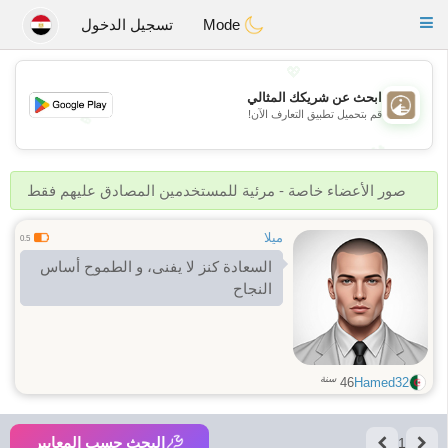
B
ahebik
Toggle
Mode
تسجيل الدخول
navigation
💖
ابحث عن شريكك المثالي
قم بتحميل تطبيق التعارف الآن!
💖
💕
💕
صور الأعضاء خاصة - مرئية للمستخدمين المصادق عليهم فقط
ميلا
0.5
السعادة كنز لا يفنى، و الطموح أساس
النجاح
سنة
46
Hamed32
البحث حسب المعايير
1