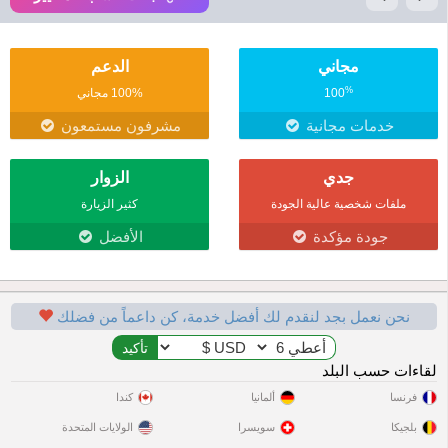
مجاني
الدعم
%
100
100% مجاني
خدمات مجانية
مشرفون مستمعون
جدي
الزوار
ملفات شخصية عالية الجودة
كثير الزيارة
جودة مؤكدة
الأفضل
نحن نعمل بجد لنقدم لك أفضل خدمة، كن داعماً من فضلك
لقاءات حسب البلد
فرنسا
ألمانيا
كندا
بلجيكا
سويسرا
الولايات المتحدة