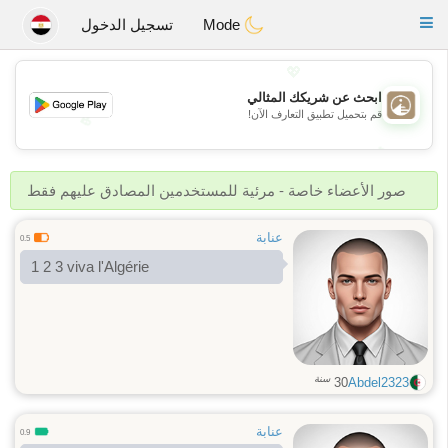
B
ahebik
Toggle
Mode
تسجيل الدخول
navigation
💖
ابحث عن شريكك المثالي
قم بتحميل تطبيق التعارف الآن!
💖
💕
💕
صور الأعضاء خاصة - مرئية للمستخدمين المصادق عليهم فقط
عنابة
0.5
1 2 3 viva l'Algérie
سنة
30
Abdel2323
عنابة
0.9