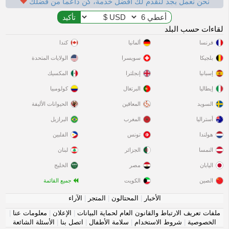
نحن نعمل بجد لنقدم لك أفضل خدمة، كن داعماً من فضلك
لقاءات حسب البلد
فرنسا
ألمانيا
كندا
بلجيكا
سويسرا
الولايات المتحدة
إسبانيا
إنجلترا
المكسيك
إيطاليا
البرتغال
كولومبيا
السويد
المعاقين
الحيوانات الأليفة
أستراليا
المغرب
البرازيل
هولندا
تونس
الفلبين
النمسا
الجزائر
لبنان
اليابان
مصر
الخليج
الصين
الكويت
جميع القائمة
الأخبار
|
المحتالون
|
المتجر
|
الآراء
ملفات تعريف الارتباط والقانون العام لحماية البيانات
|
الإعلان
|
معلومات عنا
|
الخصوصية
|
شروط الاستخدام
|
سلامة الأطفال
|
اتصل بنا
|
الأسئلة الشائعة