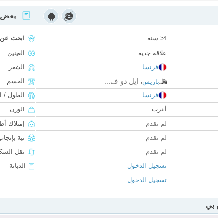
بعض ا
34 سنة
ابحث عن
علاقة جدية
العينين
فرنسا
الشعر
إيل دو ف...
الجسم
باريس
،
فرنسا
الطول / ا
أعزب
الوزن
لم تقدم
إمتلاك أط
لم تقدم
نية بإنجا
لم تقدم
نقل السكن
تسجيل الدخول
الديانة
تسجيل الدخول
 بي