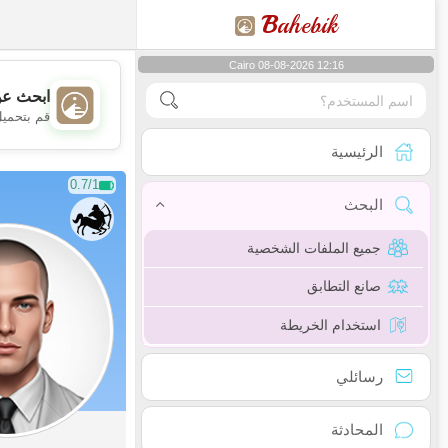
B
ahebik
Cairo 08-08-2026 12:16
ابحث عن
قم بتحميل
الرئيسية
0.7/1
البحث
جميع الملفات الشخصية
صانع التطابق
استخدام الخريطة
رسائلي
المحادثة