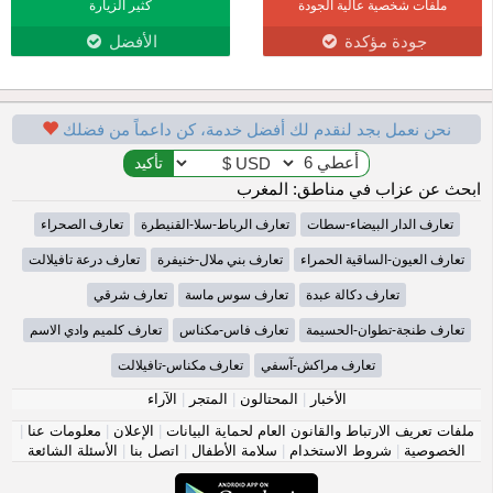
ملفات شخصية عالية الجودة
كثير الزيارة
جودة مؤكدة
الأفضل
نحن نعمل بجد لنقدم لك أفضل خدمة، كن داعماً من فضلك
ابحث عن عزاب في مناطق: المغرب
تعارف الدار البيضاء-سطات
تعارف الرباط-سلا-القنيطرة
تعارف الصحراء
تعارف العيون-الساقية الحمراء
تعارف بني ملال-خنيفرة
تعارف درعة تافيلالت
تعارف دكالة عبدة
تعارف سوس ماسة
تعارف شرقي
تعارف طنجة-تطوان-الحسيمة
تعارف فاس-مكناس
تعارف كلميم وادي الاسم
تعارف مراكش-آسفي
تعارف مكناس-تافيلالت
الأخبار
|
المحتالون
|
المتجر
|
الآراء
ملفات تعريف الارتباط والقانون العام لحماية البيانات
|
الإعلان
|
معلومات عنا
|
الخصوصية
|
شروط الاستخدام
|
سلامة الأطفال
|
اتصل بنا
|
الأسئلة الشائعة