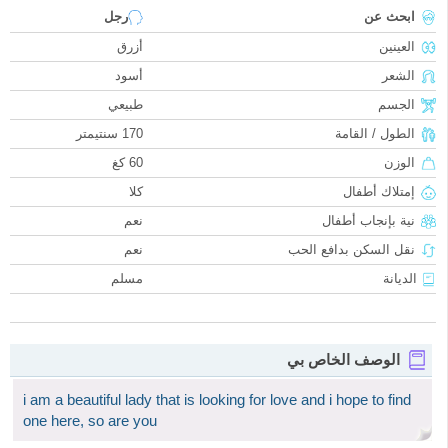
ابحث عن
رجل
العينين
أزرق
الشعر
أسود
الجسم
طبيعي
الطول / القامة
170 سنتيمتر
الوزن
60 كغ
إمتلاك أطفال
كلا
نية بإنجاب أطفال
نعم
نقل السكن بدافع الحب
نعم
الديانة
مسلم
الوصف الخاص بي
i am a beautiful lady that is looking for love and i hope to find
one here, so are you