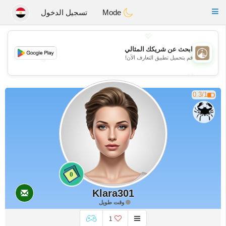
B
ahebik
Toggle
Mode
تسجيل الدخول
navigation
💖
ابحث عن شريكك المثالي
قم بتحميل تطبيق التعارف الآن!
💖
💕
💕
0.3/1
0
Klara301
وقت طويل
1