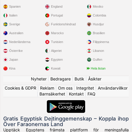
Spanien
England
Mexiko
Italien
Portugal
Colombia
Sverige
Funktionshindrad
Husdjur
Australien
Marocko
Brasilien
Nederländerna
Tunisien
Filippinerna
Österrike
Algeriet
Libanon
Japan
Egypten
Gulfen
Kina
Kuwait
Hela listan
Nyheter
|
Bedragare
|
Butik
|
Åsikter
Cookies & GDPR
|
Reklam
|
Om oss
|
Integritet
|
Användarvillkor
|
Barnsäkerhet
|
Kontakt
|
FAQ
Gratis Egyptisk Dejtinggemenskap – Koppla ihop
Över Faraonernas Land
Upptäck Egyptens främsta plattform för meningsfulla