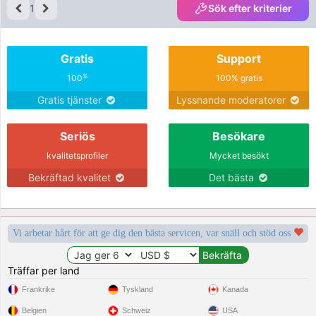
1
Sök efter kriterier
Gratis
Support
%
100
100% gratis
Gratis tjänster
Lyssnande moderatorer
Seriös
Besökare
kvalitetsprofiler
Mycket besökt
Bekräftad kvalitet
Det bästa
Vi arbetar hårt för att ge dig den bästa servicen, var snäll och stöd oss
Träffar per land
Frankrike
Tyskland
Kanada
Belgien
Schweiz
USA