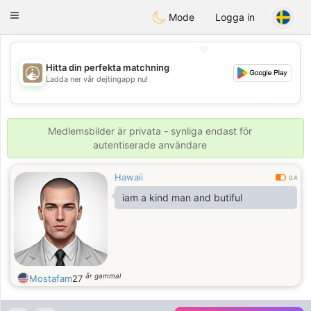
B
ahebik
Toggle
Mode
Logga in
navigation
💖
Hitta din perfekta matchning
Ladda ner vår dejtingapp nu!
💖
💕
💕
Medlemsbilder är privata - synliga endast för
autentiserade användare
Hawaii
0.4
iam a kind man and butiful
år gammal
Mostafam
27