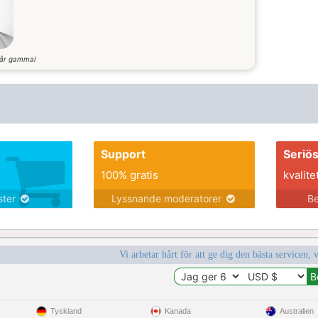
år gammal
Support
Seriö
100% gratis
kvalite
nster
Lyssnande moderatorer
Be
Vi arbetar hårt för att ge dig den bästa servicen, 
Tyskland
Kanada
Australien