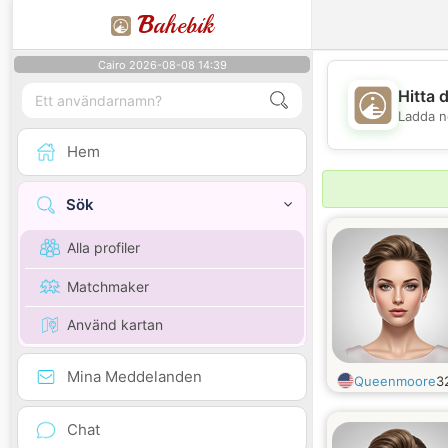
B
ahebik
Cairo 2026-08-08 14:39
Hitta 
Ladda n
Hem
Sök
Alla profiler
Matchmaker
Använd kartan
Mina Meddelanden
Queenmoore
3
Chat