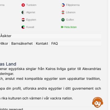
erna
Tunisien
Filippinerna
Algeriet
Libanon
Egypten
Gulfen
Kuwait
Hela listan
|
Åsikter
llkor
|
Barnsäkerhet
|
Kontakt
|
FAQ
nas Land
r egyptiska singlar från Kairos livliga gator till Alexandrias
deringar.
kh, anslut med kompatibla egyptier som uppskattar tradition,
apa din profil, utforska andra egyptier i ditt guvernement och
rika kulturen och värmen i vår vackra nation.
Assistance
rights reserved.