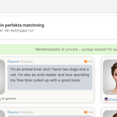
din perfekta matchning
💖
er vår dejtingapp nu!
💕
Medlemsbilder är privata - synliga endast för 
Payson
Arizona
0.4
I’m an animal lover and I have two dogs and a
cat. I’m also an avid reader and love spending
my free time curled up with a good book.
år gammal
2
Olivi
Payson
Arizona
0.4