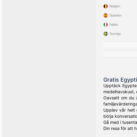
Belgien
Spanien
Italien
Sverige
Gratis Egypt
Upptäck Egyptens
medelhavskust, o
Oavsett om du ä
familjevärderinga
Upplev vår helt 
börja konversati
Gå med i tusenta
Din resa för att h