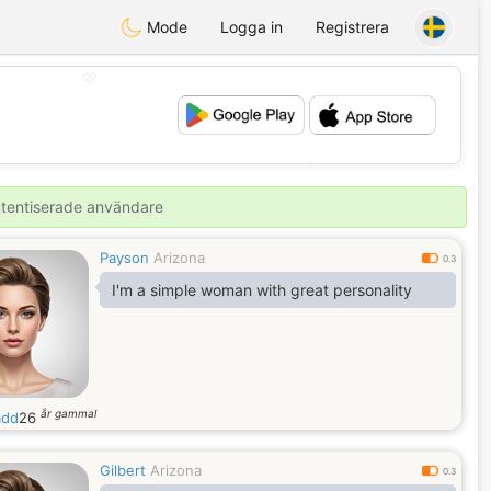
Mode
Logga in
Registrera
💖
💕
autentiserade användare
Payson
Arizona
0.3
I'm a simple woman with great personality
år gammal
add
26
Gilbert
Arizona
0.3