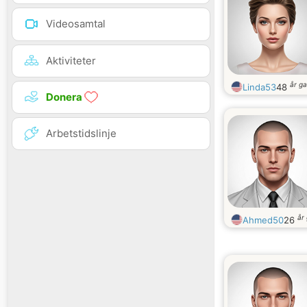
Videosamtal
Aktiviteter
år g
Linda53
48
Donera
Arbetstidslinje
år
Ahmed50
26