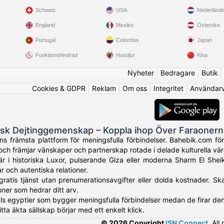
Schweiz
USA
Nederländ
England
Mexiko
Österrike
Portugal
Colombia
Japan
Funktionshindrad
Husdjur
Kina
Nyheter
|
Bedragare
|
Butik
Cookies & GDPR
|
Reklam
|
Om oss
|
Integritet
|
Användarvi
isk Dejtinggemenskap – Koppla ihop Över Faraoner
 främsta plattform för meningsfulla förbindelser. Bahebik.com förena
ch främjar vänskaper och partnerskap rotade i delade kulturella vär
r i historiska Luxor, pulserande Giza eller moderna Sharm El Shei
r och autentiska relationer.
gratis tjänst utan prenumerationsavgifter eller dolda kostnader. Sk
oner som hedrar ditt arv.
ls egyptier som bygger meningsfulla förbindelser medan de firar den 
itta äkta sällskap börjar med ett enkelt klick.
© 2026 Copyright
ISN Connect
.
All 