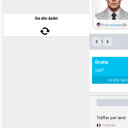
Ge din åsikt
Pransshade
30
1
Gratis
%
100
Gratis tjä
Träffar per land
Frankrike