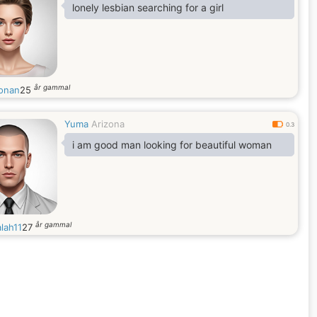
lonely lesbian searching for a girl
år gammal
onan
25
Yuma
Arizona
0.3
i am good man looking for beautiful woman
år gammal
lah11
27