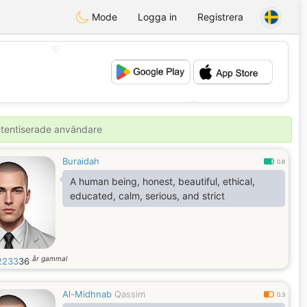
Mode
Logga in
Registrera
💖
💕
autentiserade användare
Buraidah
0.8
A human being, honest, beautiful, ethical,
educated, calm, serious, and strict
år gammal
2233
36
Al-Midhnab
Qassim
0.3