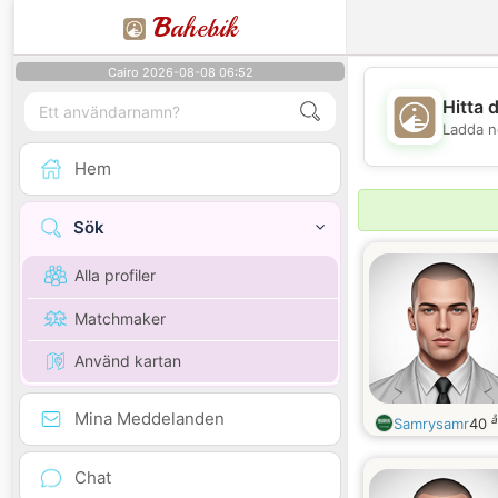
B
ahebik
Cairo 2026-08-08 06:52
Hitta 
Ladda n
Hem
Sök
Alla profiler
Matchmaker
Använd kartan
Mina Meddelanden
å
Samrysamr
40
Chat