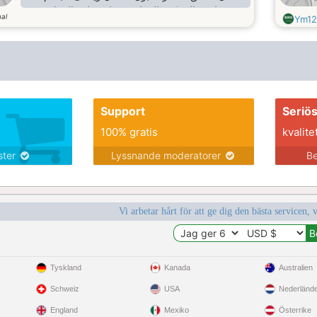
متفتح احب الحركة والتنقل غيور احب لغة الحوار
al
Ym12
اكرة الروتين محترم خلوق شهم خدوم احب عمل
الخير صادق صريح جاد فى كل تعاملاتى ابحث عن
وطن يحتويى رومانسى حساس اتقى الله فى كل
تصرفاتى متقلب المزاج متعاون فى كل شئ طاهى
جيد اعشق ضعف المراة واحترم عقليتها ودورها
واعدها ان اتقى الله
Support
Seriö
100% gratis
kvalite
nster
Lyssnande moderatorer
Be
Vi arbetar hårt för att ge dig den bästa servicen, 
Tyskland
Kanada
Australien
Schweiz
USA
Nederländ
England
Mexiko
Österrike