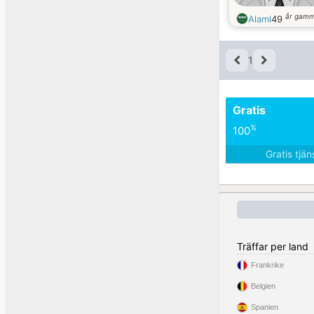
år gamm
Alaml
49
1
Gratis
%
100
Gratis tjä
Träffar per land
Frankrike
Belgien
Spanien