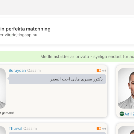
din perfekta matchning
💖
er vår dejtingapp nu!
💕
Medlemsbilder är privata - synliga endast för 
Buraydah
Qassim
0.5
دكتور بيطري هادي احب السفر
r gammal
Aa11
Thuwal
Qassim
0.6