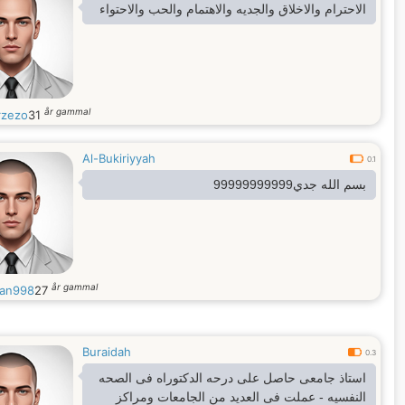
الاحترام والاخلاق والجديه والاهتمام والحب والاحتواء
år gammal
zezo
31
Al-Bukiriyyah
0.1
بسم الله جدي99999999999
år gammal
an998
27
Buraidah
0.3
استاذ جامعى حاصل على درحه الدكتوراه فى الصحه
النفسيه - عملت فى العديد من الجامعات ومراكز