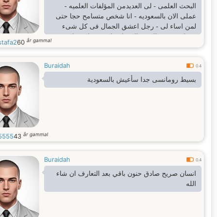
البحث العلمى - لى العديدمن المؤلفات العلميه -
عملى الان بالسعوديه - انا شخص متسامح حجا حتى
لمن اساء لى - رجل اعشق الجمال فى كل شىء
رومانسى من الزمن الجميل - اعيش على مبادىء
år gammal
tafa2
60
وقيم اتمنى ان تعود مره اخرى - احترم المراة واقدر
حياه الاسره - اما الامور الخاصه ---------- ؟ قوى حدا
Buraidah
جدا
0.4
بسيط رومانسى جدا سأعيش بالسعودية
år gammal
5555
43
Buraidah
0.4
انسان صريح صادق حنون باقي بعد التعارف ان شاء
الله