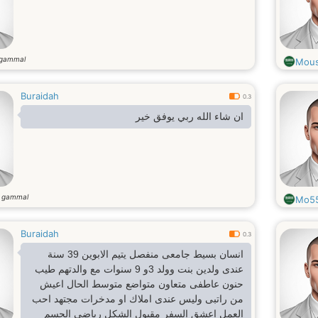
 gammal
Mous
Buraidah
0.3
ان شاء الله ربي يوفق خير
r gammal
Mo5
Buraidah
0.3
انسان بسيط جامعى منفصل يتيم الابوين 39 سنة
عندى ولدين بنت وولد 3و 9 سنوات مع والدتهم طيب
حنون عاطفى متعاون متواضع متوسط الحال اعيش
من راتبى وليس عندى املاك او مدخرات مجتهد احب
العمل اعشق السفر مقبول الشكل رياضى الجسم