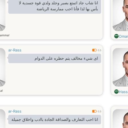
انا شاب جاد اتمتع بصبر وجلد ولدي قوة جسدية لا
بأس بها لذا فأنا احب ممارسة الرياضة
gammal
Omar
ar-Rass
0.3
اى شيء مخالف يتم حظره على الدوام
al
Hass
ar-Rass
0.3
انا احب التعارف والصداقة الجادة باادب واخلاق جميلة