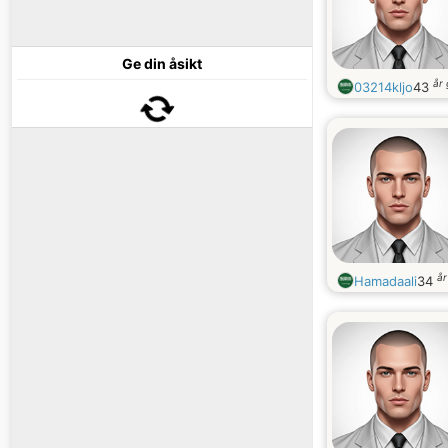
Ge din åsikt
år
03214kljo
43
å
Hamadaali
34