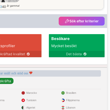
år gammal
3
40
Sök efter kriterier
s
Besökare
tsprofiler
Mycket besökt
kräftad kvalitet
Det bästa
var snäll och stöd oss
Marocko
Brasilien
erna
Tunisien
Filippinerna
Algeriet
Libanon