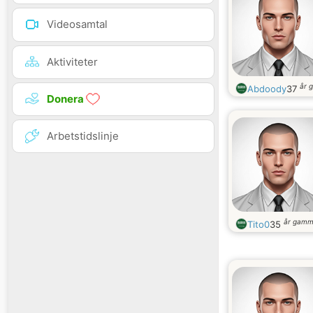
Videosamtal
Aktiviteter
år 
Abdoody
37
Donera
Arbetstidslinje
år gamm
Tito0
35