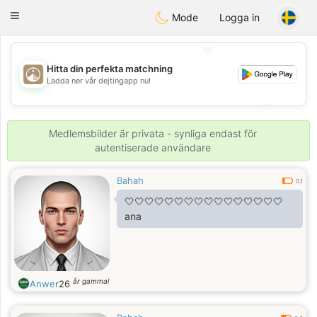
B
ahebik
Toggle
Mode
Logga in
navigation
💖
Hitta din perfekta matchning
Ladda ner vår dejtingapp nu!
💖
💕
💕
Medlemsbilder är privata - synliga endast för
autentiserade användare
Bahah
0.1
🤍🤍🤍🤍🤍🤍🤍🤍🤍🤍🤍🤍🤍🤍🤍🤍
ana
år gammal
Anwer
26