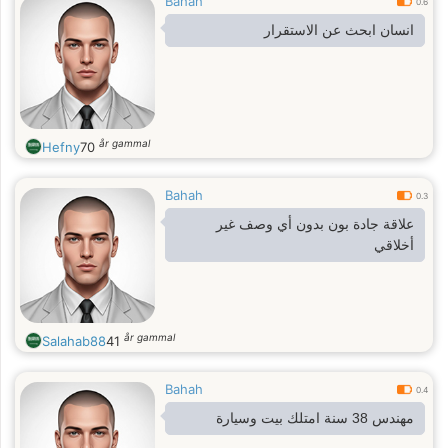
Bahah
0.6
انسان ابحث عن الاستقرار
år gammal
Hefny
70
Bahah
0.3
علاقة جادة بون بدون أي وصف غير
أخلاقي
år gammal
Salahab88
41
Bahah
0.4
مهندس 38 سنة امتلك بيت وسيارة