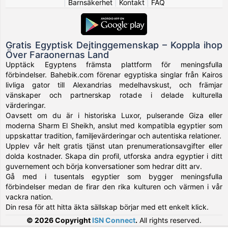
|
Barnsäkerhet
|
Kontakt
|
FAQ
Gratis Egyptisk Dejtinggemenskap – Koppla ihop
Över Faraonernas Land
Upptäck Egyptens främsta plattform för meningsfulla
förbindelser. Bahebik.com förenar egyptiska singlar från Kairos
livliga gator till Alexandrias medelhavskust, och främjar
vänskaper och partnerskap rotade i delade kulturella
värderingar.
Oavsett om du är i historiska Luxor, pulserande Giza eller
moderna Sharm El Sheikh, anslut med kompatibla egyptier som
uppskattar tradition, familjevärderingar och autentiska relationer.
Upplev vår helt gratis tjänst utan prenumerationsavgifter eller
dolda kostnader. Skapa din profil, utforska andra egyptier i ditt
guvernement och börja konversationer som hedrar ditt arv.
Gå med i tusentals egyptier som bygger meningsfulla
förbindelser medan de firar den rika kulturen och värmen i vår
vackra nation.
Din resa för att hitta äkta sällskap börjar med ett enkelt klick.
© 2026 Copyright
ISN Connect
.
All rights reserved.