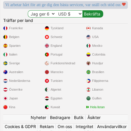
Vi arbetar hårt för att ge dig den bästa servicen, var snäll och stöd oss
Träffar per land
Frankrike
Tyskland
Kanada
Belgien
Schweiz
USA
Spanien
England
Mexiko
Italien
Portugal
Colombia
Sverige
Funktionshindrad
Husdjur
Australien
Marocko
Brasilien
Nederländerna
Tunisien
Filippinerna
Österrike
Algeriet
Libanon
Japan
Egypten
Gulfen
Kina
Kuwait
Hela listan
Nyheter
|
Bedragare
|
Butik
|
Åsikter
Cookies & GDPR
|
Reklam
|
Om oss
|
Integritet
|
Användarvillkor