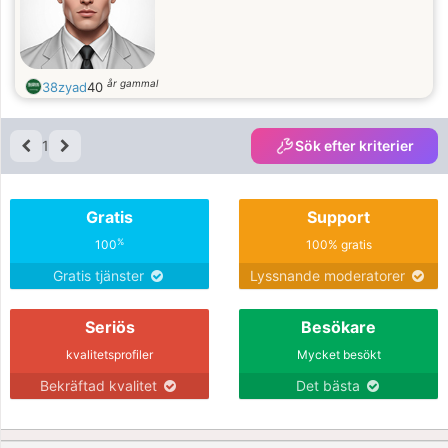
år gammal
38zyad
40
1
Sök efter kriterier
Gratis
Support
%
100
100% gratis
Gratis tjänster
Lyssnande moderatorer
Seriös
Besökare
kvalitetsprofiler
Mycket besökt
Bekräftad kvalitet
Det bästa