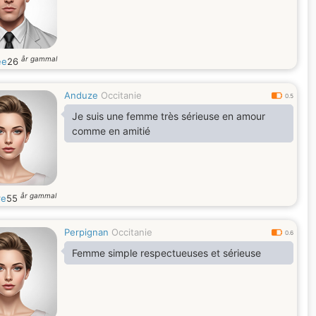
år gammal
ee
26
Anduze
Occitanie
0.5
Je suis une femme très sérieuse en amour
comme en amitié
år gammal
re
55
Perpignan
Occitanie
0.6
Femme simple respectueuses et sérieuse