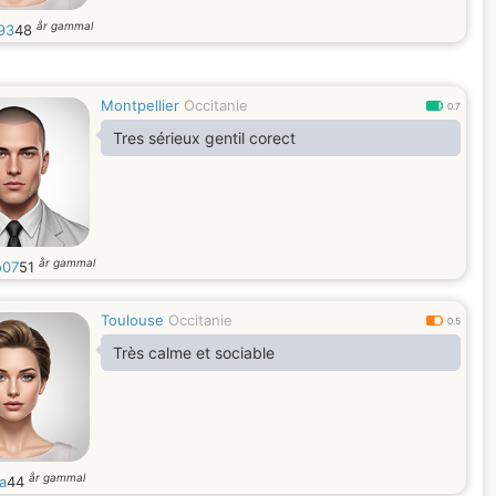
år gammal
93
48
Montpellier
Occitanie
0.7
Tres sérieux gentil corect
år gammal
o07
51
Toulouse
Occitanie
0.5
Très calme et sociable
år gammal
a
44