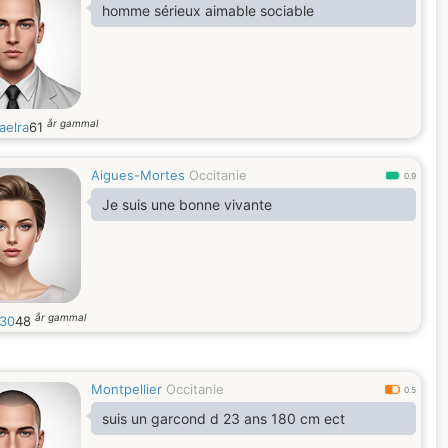
homme sérieux aimable sociable
år gammal
aelra
61
Aigues-Mortes
Occitanie
0.9
Je suis une bonne vivante
år gammal
30
48
Montpellier
Occitanie
0.5
suis un garcond d 23 ans 180 cm ect