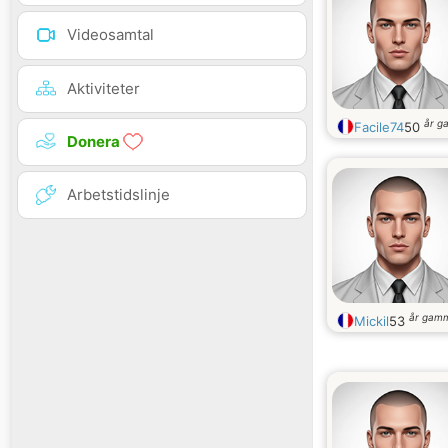
Videosamtal
Aktiviteter
år g
Facile74
50
Donera
Arbetstidslinje
år gam
Mickil
53