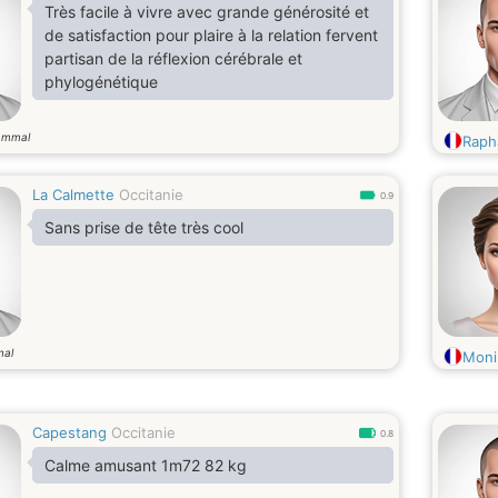
Très facile à vivre avec grande générosité et
de satisfaction pour plaire à la relation fervent
partisan de la réflexion cérébrale et
phylogénétique
ammal
Raph
La Calmette
Occitanie
0.9
Sans prise de tête très cool
mal
Moni
Capestang
Occitanie
0.8
Calme amusant 1m72 82 kg