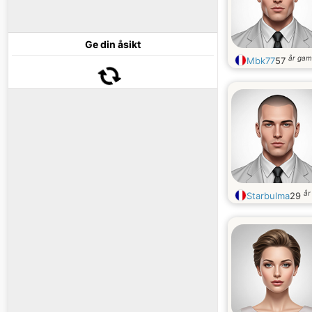
Ge din åsikt
år gam
Mbk77
57
år
Starbulma
29