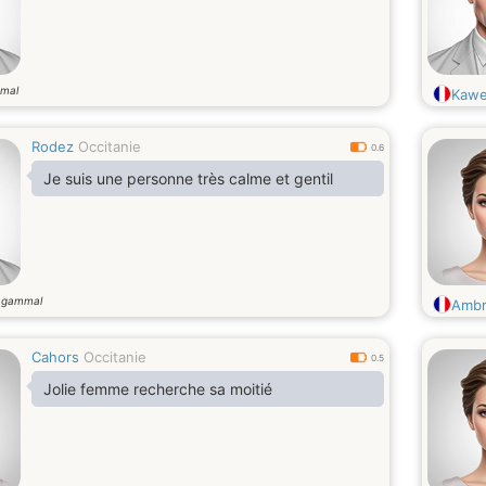
mal
Kaw
Rodez
Occitanie
0.6
Je suis une personne très calme et gentil
 gammal
Amb
Cahors
Occitanie
0.5
Jolie femme recherche sa moitié