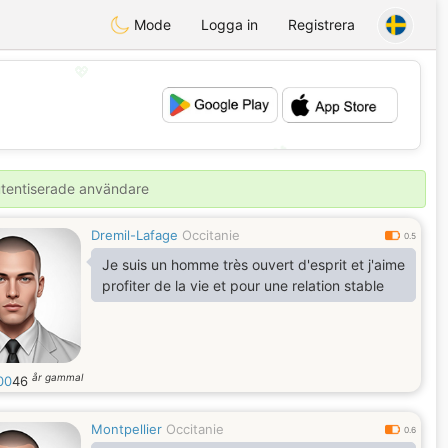
Mode
Logga in
Registrera
💖
💕
autentiserade användare
Dremil-Lafage
Occitanie
0.5
Je suis un homme très ouvert d'esprit et j'aime
profiter de la vie et pour une relation stable
år gammal
00
46
Montpellier
Occitanie
0.6