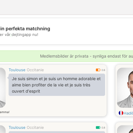
din perfekta matchning
💖
er vår dejtingapp nu!
💕
Medlemsbilder är privata - synliga endast för 
Toulouse
Occitanie
0.6
Je suis simon et je suis un homme adorable et
aime bien profiter de la vie et je suis très
ouvert d'esprit
gammal
Hadi
Toulouse
Occitanie
0.8