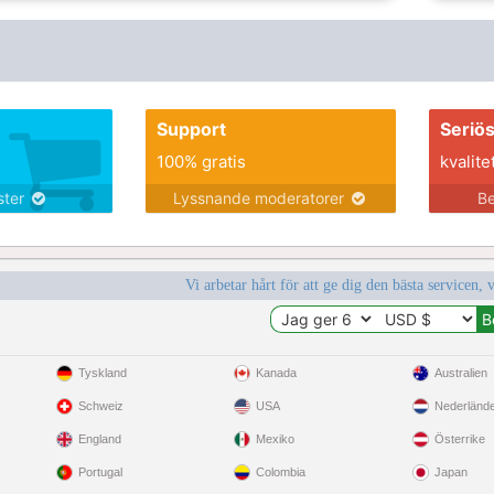
Support
Seriö
100% gratis
kvalite
nster
Lyssnande moderatorer
Be
Vi arbetar hårt för att ge dig den bästa servicen, 
Tyskland
Kanada
Australien
Schweiz
USA
Nederländ
England
Mexiko
Österrike
Portugal
Colombia
Japan