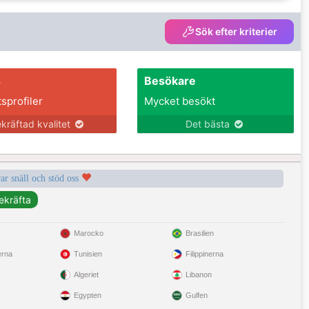
Sök efter kriterier
s
Besökare
tsprofiler
Mycket besökt
kräftad kvalitet
Det bästa
var snäll och stöd oss
Marocko
Brasilien
erna
Tunisien
Filippinerna
Algeriet
Libanon
Egypten
Gulfen