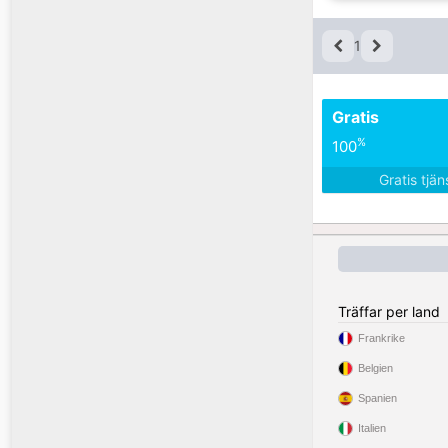
1
Gratis
%
100
Gratis tjä
Träffar per land
Frankrike
Belgien
Spanien
Italien