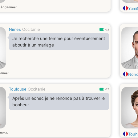
år gammal
2
Yami
Nîmes
Occitanie
0.8
Je recherche une femme pour éventuellement
aboutir à un mariage
ammal
Non
Toulouse
Occitanie
0.7
Après un échec je ne renonce pas à trouver le
bonheur
ammal
Touh