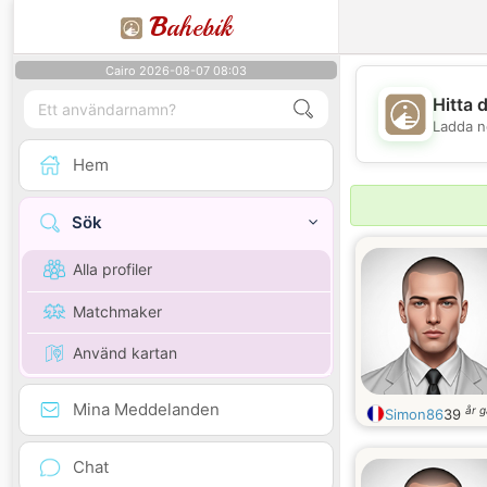
B
ahebik
Cairo 2026-08-07 08:03
Hitta 
Ladda n
Hem
Sök
Alla profiler
Matchmaker
Använd kartan
Mina Meddelanden
år 
Simon86
39
Chat