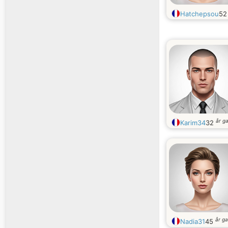
Hatchepsou
5
år g
Karim34
32
år g
Nadia31
45