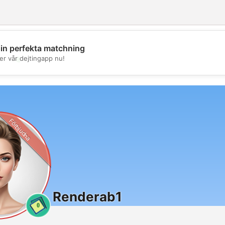
din perfekta matchning
💖
er vår dejtingapp nu!
💕
Förbjudna
Renderab1
0