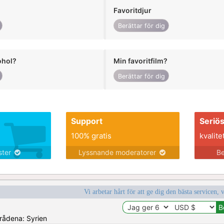
Favoritdjur
Berättar för dig
ohol?
Min favoritfilm?
Berättar för dig
Support
Seriö
100% gratis
kvalite
nster
Lyssnande moderatorer
Be
Vi arbetar hårt för att ge dig den bästa servicen, 
mrådena: Syrien