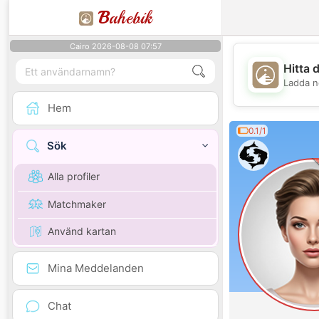
B
ahebik
Cairo 2026-08-08 07:57
Hitta 
Ladda n
Hem
0.1/1
Sök
Alla profiler
Matchmaker
Använd kartan
Mina Meddelanden
Chat