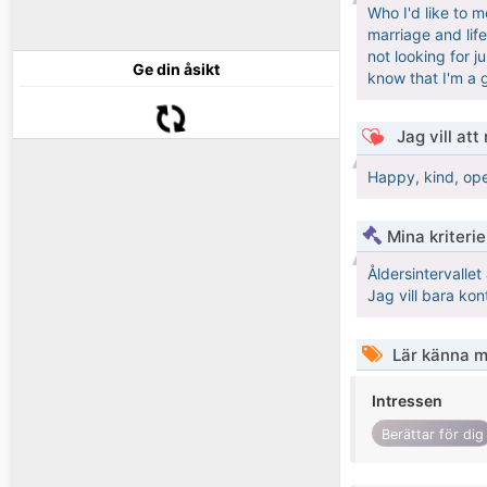
Who I'd like to m
marriage and life
not looking for j
Ge din åsikt
know that I'm a 
Jag vill att
Happy, kind, ope
Mina kriteri
Åldersintervalle
Jag vill bara ko
Lär känna m
Intressen
Berättar för dig