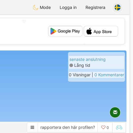
Mode
Logga in
Registrera
💖
💕
senaste anslutning
Lång tid
0 Visningar |
0 Kommentarer
rapportera den här profilen?
0