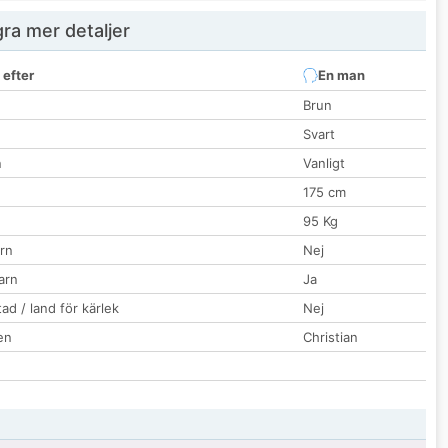
ra mer detaljer
 efter
En man
Brun
Svart
n
Vanligt
175 cm
95 Kg
rn
Nej
barn
Ja
ad / land för kärlek
Nej
en
Christian