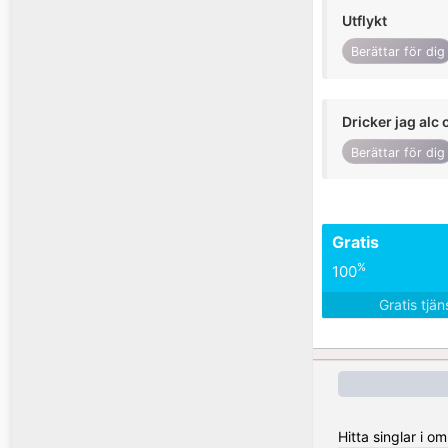
Utflykt
Berättar för dig
Dricker jag alc 
Berättar för dig
Gratis
%
100
Gratis tjä
Hitta singlar i o