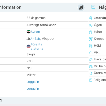
nformation
Någ
33 år gammal
Letar du
Allvarligt förhållande
Ögon
Syrien
Håret
Aleppo
Al-Bab
,
Kroppe
Förenta
Höjd
staterna
Vikt
Single
Have ba
PhD
Vill ha 
Nej
Ändra st
Militär
Religion
Logga in
Logga in
g