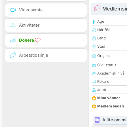
Medlemsi
Videosamtal
Age
Aktiviteter
Här för
Land
Donera
Stad
Arbetstidslinje
Origins
Civil status
Akademisk nivå
Rökare
Jobb
Mina vänner
Medlem sedan
A lite om mi