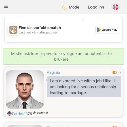
B
ahebik
Toggle
Mode
Logg inn
navigation
💖
Finn din perfekte match
Last ned vår datingapp nå!
💖
💕
💕
Medlemsbilder er private - synlige kun for autentiserte
brukere
Virginia
0.5
I am divorced live with a job I like. I
am looking for a serious relationship
leading to marriage.
år gammel
Patrick13
76