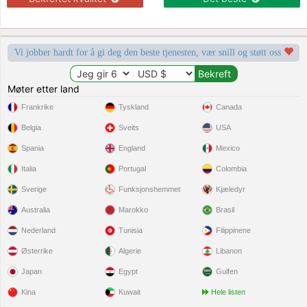
Vi jobber hardt for å gi deg den beste tjenesten, vær snill og støtt oss
Møter etter land
Frankrike
Tyskland
Canada
Belgia
Sveits
USA
Spania
England
Mexico
Italia
Portugal
Colombia
Sverige
Funksjonshemmet
Kjæledyr
Australia
Marokko
Brasil
Nederland
Tunisia
Filippinene
Østerrike
Algerie
Libanon
Japan
Egypt
Gulfen
Kina
Kuwait
Hele listen