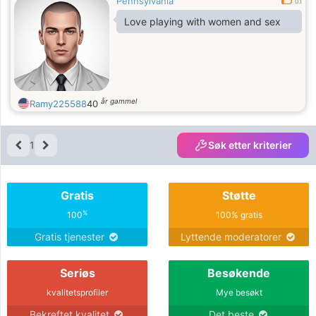
Pennsylvania
0.1
Love playing with women and sex
år gammel
Ramy225588
40
1
Søk etter kriterier
Gratis
Støtte
%
100
100% gratis
Gratis tjenester
Lyttende moderatorer
Seriøs
Besøkende
kvalitetsprofiler
Mye besøkt
Bekreftet kvalitet
Det beste