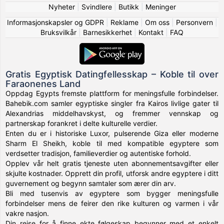
Nyheter
|
Svindlere
|
Butikk
|
Meninger
Informasjonskapsler og GDPR
|
Reklame
|
Om oss
|
Personvern
|
Bruksvilkår
|
Barnesikkerhet
|
Kontakt
|
FAQ
Gratis Egyptisk Datingfellesskap – Koble til over
Faraonenes Land
Oppdag Egypts fremste plattform for meningsfulle forbindelser.
Bahebik.com samler egyptiske singler fra Kairos livlige gater til
Alexandrias middelhavskyst, og fremmer vennskap og
partnerskap forankret i delte kulturelle verdier.
Enten du er i historiske Luxor, pulserende Giza eller moderne
Sharm El Sheikh, koble til med kompatible egyptere som
verdsetter tradisjon, familieverdier og autentiske forhold.
Opplev vår helt gratis tjeneste uten abonnementsavgifter eller
skjulte kostnader. Opprett din profil, utforsk andre egyptere i ditt
guvernement og begynn samtaler som ærer din arv.
Bli med tusenvis av egyptere som bygger meningsfulle
forbindelser mens de feirer den rike kulturen og varmen i vår
vakre nasjon.
Din reise for å finne ekte følgeskap begynner med et enkelt