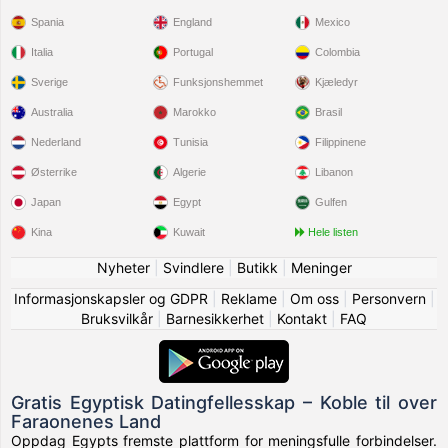
Spania
England
Mexico
Italia
Portugal
Colombia
Sverige
Funksjonshemmet
Kjæledyr
Australia
Marokko
Brasil
Nederland
Tunisia
Filippinene
Østerrike
Algerie
Libanon
Japan
Egypt
Gulfen
Kina
Kuwait
Hele listen
Nyheter
|
Svindlere
|
Butikk
|
Meninger
Informasjonskapsler og GDPR
|
Reklame
|
Om oss
|
Personvern
|
Bruksvilkår
|
Barnesikkerhet
|
Kontakt
|
FAQ
Gratis Egyptisk Datingfellesskap – Koble til over
Faraonenes Land
Oppdag Egypts fremste plattform for meningsfulle forbindelser.