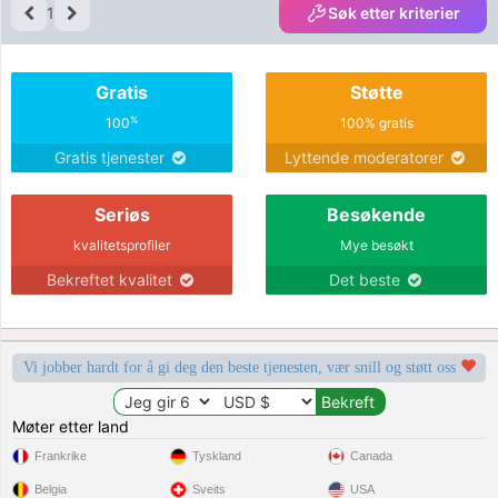
1
Søk etter kriterier
Gratis
Støtte
%
100
100% gratis
Gratis tjenester
Lyttende moderatorer
Seriøs
Besøkende
kvalitetsprofiler
Mye besøkt
Bekreftet kvalitet
Det beste
Vi jobber hardt for å gi deg den beste tjenesten, vær snill og støtt oss
Møter etter land
Frankrike
Tyskland
Canada
Belgia
Sveits
USA