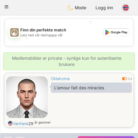
B
ahebik
Toggle
Mode
Logg inn
navigation
💖
Finn din perfekte match
Last ned vår datingapp nå!
💖
💕
💕
Medlemsbilder er private - synlige kun for autentiserte
brukere
Oklahoma
0.3
L'amour fait des miracles
år gammel
Vanfank
29