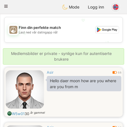
B
ahebik
Toggle
Mode
Logg inn
navigation
💖
Finn din perfekte match
Last ned vår datingapp nå!
💖
💕
💕
Medlemsbilder er private - synlige kun for autentiserte
brukere
Asir
0.5
Hello daer moon how are you where
are you from m
år gammel
W5w01
30