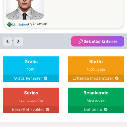
år gammel
Medolve
50
1
Søk etter kriterier
Gratis
Støtte
%
100
100% gratis
Gratis tjenester
Lyttende moderatorer
Seriøs
Besøkende
kvalitetsprofiler
Mye besøkt
Bekreftet kvalitet
Det beste