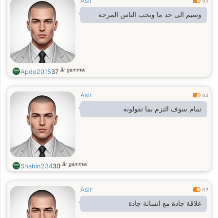
Asir
0.3
وسيم الى حد ما وبحب الناس المرحه
år gammel
Apdo2015
37
Asir
0.3
تمام سوف التزم بما تقولونه
år gammel
Shahin234
30
Asir
0.3
علاقة جادة مع انسانة جادة