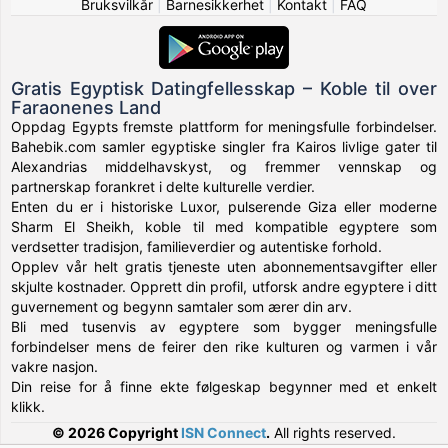
Bruksvilkår
|
Barnesikkerhet
|
Kontakt
|
FAQ
Gratis Egyptisk Datingfellesskap – Koble til over
Faraonenes Land
Oppdag Egypts fremste plattform for meningsfulle forbindelser.
Bahebik.com samler egyptiske singler fra Kairos livlige gater til
Alexandrias middelhavskyst, og fremmer vennskap og
partnerskap forankret i delte kulturelle verdier.
Enten du er i historiske Luxor, pulserende Giza eller moderne
Sharm El Sheikh, koble til med kompatible egyptere som
verdsetter tradisjon, familieverdier og autentiske forhold.
Opplev vår helt gratis tjeneste uten abonnementsavgifter eller
skjulte kostnader. Opprett din profil, utforsk andre egyptere i ditt
guvernement og begynn samtaler som ærer din arv.
Bli med tusenvis av egyptere som bygger meningsfulle
forbindelser mens de feirer den rike kulturen og varmen i vår
vakre nasjon.
Din reise for å finne ekte følgeskap begynner med et enkelt
klikk.
© 2026 Copyright
ISN Connect
.
All rights reserved.