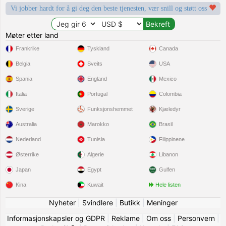
Vi jobber hardt for å gi deg den beste tjenesten, vær snill og støtt oss
Møter etter land
Frankrike
Tyskland
Canada
Belgia
Sveits
USA
Spania
England
Mexico
Italia
Portugal
Colombia
Sverige
Funksjonshemmet
Kjæledyr
Australia
Marokko
Brasil
Nederland
Tunisia
Filippinene
Østerrike
Algerie
Libanon
Japan
Egypt
Gulfen
Kina
Kuwait
Hele listen
Nyheter
|
Svindlere
|
Butikk
|
Meninger
Informasjonskapsler og GDPR
|
Reklame
|
Om oss
|
Personvern
|