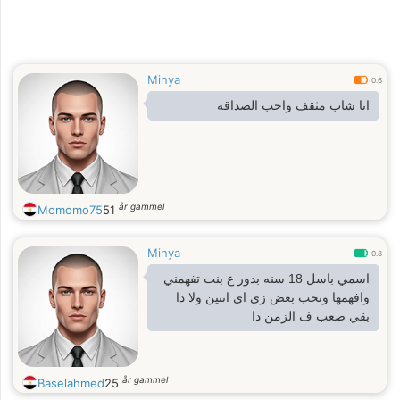
Minya
0.6
انا شاب مثقف واحب الصداقة
år gammel
Momomo75
51
Minya
0.8
اسمي باسل 18 سنه بدور ع بنت تفهمني
وافهمها ونحب بعض زي اي اتنين ولا دا
بقي صعب ف الزمن دا
år gammel
Baselahmed
25