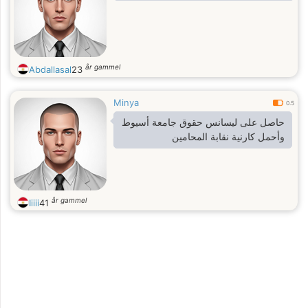
år gammel
Abdallasal
23
Minya
0.5
حاصل على ليسانس حقوق جامعة أسيوط
وأحمل كارنية نقابة المحامين
år gammel
Iiiii
41