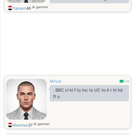
mature and elegant lady to share
år gammel
Yassen
46
good moments and build a genuine
connection with
Minya
0.8
. BBC cl ki f to Inc to UC to it r hi hd
ft u
år gammel
Maxmax
37