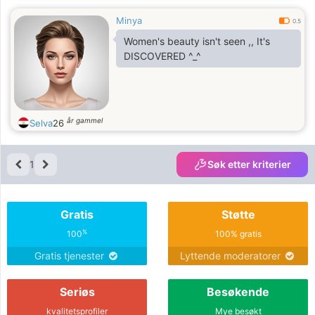
Minya
0.5
Women's beauty isn't seen ,, It's
DISCOVERED ^_^
år gammel
Selva
26
1
Søk etter kriterier
Gratis
Støtte
%
100
100% gratis
Gratis tjenester
Lyttende moderatorer
Seriøs
Besøkende
kvalitetsprofiler
Mye besøkt