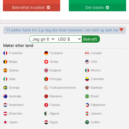
Bekreftet kvalitet
Det beste
Vi jobber hardt for å gi deg den beste tjenesten, vær snill og støtt oss
Møter etter land
Frankrike
Tyskland
Canada
Belgia
Sveits
USA
Spania
England
Mexico
Italia
Portugal
Colombia
Sverige
Funksjonshemmet
Kjæledyr
Australia
Marokko
Brasil
Nederland
Tunisia
Filippinene
Østerrike
Algerie
Libanon
Japan
Egypt
Gulfen