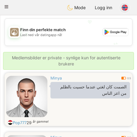
B
ahebik
Toggle
Mode
Logg inn
navigation
💖
Finn din perfekte match
💖
Last ned vår datingapp nå!
💕
💕
Medlemsbilder er private - synlige kun for autentiserte
brukere
Minya
0.5
الصمت كان لغتي عندما حسيت بالظلم
من اعز الناس
år gammel
Pop777
29