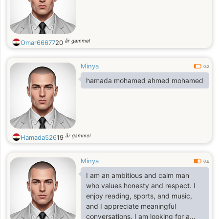
år gammel
Omar66677
20
Minya
0.2
hamada mohamed ahmed mohamed
år gammel
Hamada526
19
Minya
0.6
I am an ambitious and calm man
who values honesty and respect. I
enjoy reading, sports, and music,
and I appreciate meaningful
conversations. I am looking for a