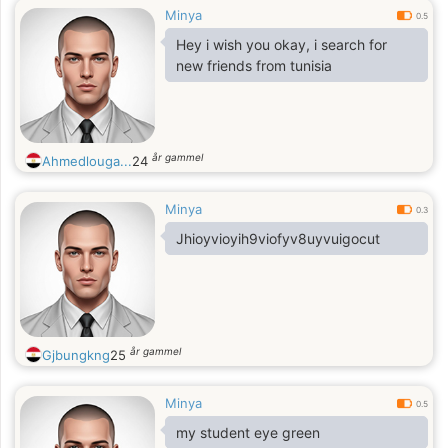
Minya
0.5
Hey i wish you okay, i search for
new friends from tunisia
år gammel
Ahmedlouga...
24
Minya
0.3
Jhioyvioyih9viofyv8uyvuigocut
år gammel
Gjbungkng
25
Minya
0.5
my student eye green