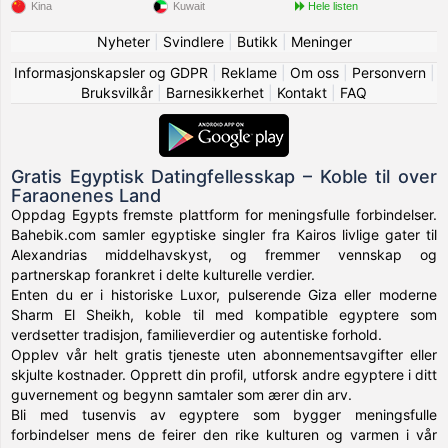
Kina
Kuwait
Hele listen
Nyheter
|
Svindlere
|
Butikk
|
Meninger
Informasjonskapsler og GDPR
|
Reklame
|
Om oss
|
Personvern
|
Bruksvilkår
|
Barnesikkerhet
|
Kontakt
|
FAQ
Gratis Egyptisk Datingfellesskap – Koble til over
Faraonenes Land
Oppdag Egypts fremste plattform for meningsfulle forbindelser.
Bahebik.com samler egyptiske singler fra Kairos livlige gater til
Alexandrias middelhavskyst, og fremmer vennskap og
partnerskap forankret i delte kulturelle verdier.
Enten du er i historiske Luxor, pulserende Giza eller moderne
Sharm El Sheikh, koble til med kompatible egyptere som
verdsetter tradisjon, familieverdier og autentiske forhold.
Opplev vår helt gratis tjeneste uten abonnementsavgifter eller
skjulte kostnader. Opprett din profil, utforsk andre egyptere i ditt
guvernement og begynn samtaler som ærer din arv.
Bli med tusenvis av egyptere som bygger meningsfulle
forbindelser mens de feirer den rike kulturen og varmen i vår